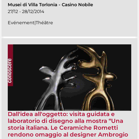
Musei di Villa Torlonia
-
Casino Nobile
27/12 - 28/12/2014
Evénement|Théâtre
Dall'idea all'oggetto: visita guidata e
laboratorio di disegno alla mostra “Una
storia italiana. Le Ceramiche Rometti
rendono omaggio al designer Ambrogio