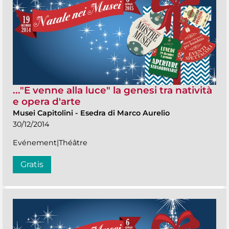
..."E venne alla luce" la genesi tra natività
e opera d'arte
Musei Capitolini
-
Esedra di Marco Aurelio
30/12/2014
Evénement|Théâtre
Gratis