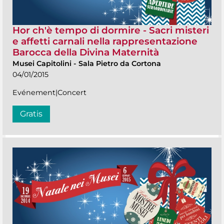
Hor ch'è tempo di dormire - Sacri misteri
e affetti carnali nella rappresentazione
Barocca della Divina Maternità
Musei Capitolini
-
Sala Pietro da Cortona
04/01/2015
Evénement|Concert
Gratis