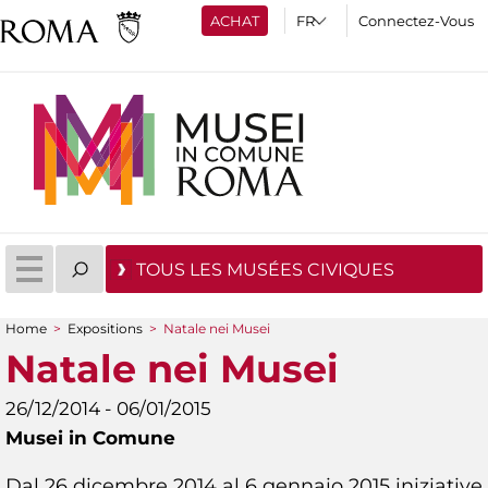
ACHAT
Connectez-Vous
TOUS LES MUSÉES CIVIQUES
Home
>
Expositions
>
Natale nei Musei
You are here
Natale nei Musei
26/12/2014 - 06/01/2015
Musei in Comune
Dal 26 dicembre 2014 al 6 gennaio 2015 iniziative