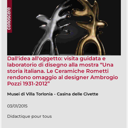
Dall'idea all'oggetto: visita guidata e
laboratorio di disegno alla mostra “Una
storia italiana. Le Ceramiche Rometti
rendono omaggio al designer Ambrogio
Pozzi 1931-2012”
Musei di Villa Torlonia
-
Casina delle Civette
03/01/2015
Didactique pour tous