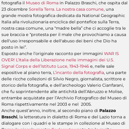
fotografia il
Museo di Roma
in Palazzo Braschi, che ospita dal
23 dicembre
Sorella Terra. La nostra casa comune
, una
grande mostra fotografica dedicata da National Geographic
Italia alla rivoluzionaria enciclica del pontefice sulla Terra,
nostra casa comune, una “madre bella” che ci accoglie tra le
sue braccia e “protesta per il male che provochiamo a causa
dell'uso irresponsabile e dell'abuso dei beni che Dio ha
posto in lei”.
Esposto anche l’originale racconto per immagini
WAR IS
OVER! L’Italia della Liberazione nelle immagini dei U.S.
Signal Corps e dell’Istituto Luce, 1943-1946
e, nelle sale
espositive al piano terra,
L’incanto della fotografia
, una parte
delle ricche collezioni di Silvio Negro, giornalista, scrittore e
storico della fotografia, e dell’archeologo Valerio Cianfarani,
che fu soprintendente alle antichità dell’Abruzzo e Molise,
entrambe acquistate per l’Archivio Fotografico del Museo di
Roma rispettivamente nel 2003 e nel 2005.
Anche quest’anno, inoltre, al secondo piano di
Palazzo
Braschi
, la letteratura in dialetto di Roma e del Lazio torna a
dialogare con i quadri e le stampe in collezione al Museo di