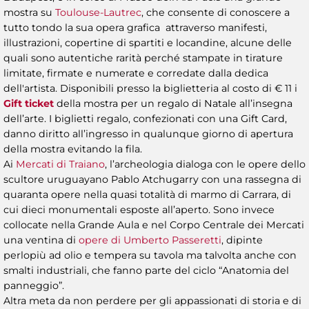
mostra su
Toulouse-Lautrec
, che consente di conoscere a
tutto tondo la sua opera grafica attraverso manifesti,
illustrazioni, copertine di spartiti e locandine, alcune delle
quali sono autentiche rarità perché stampate in tirature
limitate, firmate e numerate e corredate dalla dedica
dell'artista. Disponibili presso la biglietteria al costo di € 11 i
Gift ticket
della mostra per un regalo di Natale all’insegna
dell’arte. I biglietti regalo, confezionati con una Gift Card,
danno diritto all’ingresso in qualunque giorno di apertura
della mostra evitando la fila.
Ai
Mercati di Traiano
, l’archeologia dialoga con le opere dello
scultore uruguayano Pablo Atchugarry con una rassegna di
quaranta opere nella quasi totalità di marmo di Carrara, di
cui dieci monumentali esposte all’aperto. Sono invece
collocate nella Grande Aula e nel Corpo Centrale dei Mercati
una ventina di
opere di Umberto Passeretti
, dipinte
perlopiù ad olio e tempera su tavola ma talvolta anche con
smalti industriali, che fanno parte del ciclo “Anatomia del
panneggio”.
Altra meta da non perdere per gli appassionati di storia e di