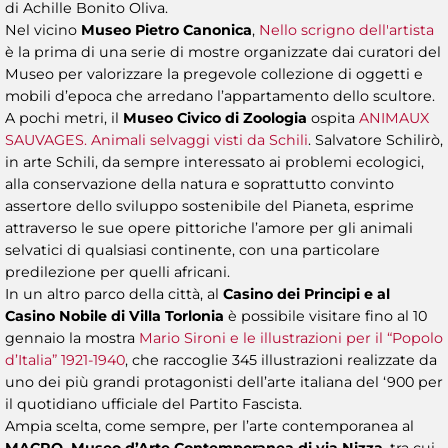
di Achille Bonito Oliva.
Nel vicino
Museo Pietro Canonica
,
Nello scrigno dell'artista
è la prima di una serie di mostre organizzate dai curatori del
Museo per valorizzare la pregevole collezione di oggetti e
mobili d’epoca che arredano l’appartamento dello scultore.
A pochi metri, il
Museo Civico di Zoologia
ospita
ANIMAUX
SAUVAGES. Animali selvaggi visti da Schili
. Salvatore Schilirò,
in arte Schili, da sempre interessato ai problemi ecologici,
alla conservazione della natura e soprattutto convinto
assertore dello sviluppo sostenibile del Pianeta, esprime
attraverso le sue opere pittoriche l’amore per gli animali
selvatici di qualsiasi continente, con una particolare
predilezione per quelli africani.
In un altro parco della città, al
Casino dei Principi e al
Casino Nobile di Villa Torlonia
è possibile visitare fino al 10
gennaio la mostra
Mario Sironi e le illustrazioni per il “Popolo
d’Italia” 1921-1940
, che raccoglie 345 illustrazioni realizzate da
uno dei più grandi protagonisti dell’arte italiana del ‘900 per
il quotidiano ufficiale del Partito Fascista.
Ampia scelta, come sempre, per l’arte contemporanea al
MACRO, Museo d’Arte Contemporanea di via Nizza
, tra cui