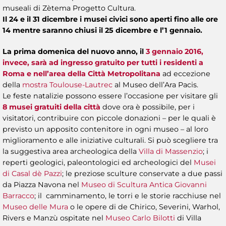
museali di Zètema Progetto Cultura.
Il 24 e il 31 dicembre i musei civici sono aperti fino alle ore
14 mentre saranno chiusi il 25 dicembre e l’1 gennaio.
La prima domenica del nuovo anno, il
3 gennaio 2016,
invece, sarà ad ingresso gratuito per tutti i residenti a
Roma e nell’area della Città Metropolitana
ad eccezione
della
mostra Toulouse-Lautrec
al Museo dell’Ara Pacis.
Le feste natalizie possono essere l’occasione per visitare gli
8 musei gratuiti della città
dove ora è possibile, per i
visitatori, contribuire con piccole donazioni – per le quali è
previsto un apposito contenitore in ogni museo – al loro
miglioramento e alle iniziative culturali. Si può scegliere tra
la suggestiva area archeologica della
Villa di Massenzio
; i
reperti geologici, paleontologici ed archeologici del
Musei
di Casal dè Pazzi
; le preziose sculture conservate a due passi
da Piazza Navona nel
Museo di Scultura Antica Giovanni
Barracco
; il camminamento, le torri e le storie racchiuse nel
Museo delle Mura
o le opere di de Chirico, Severini, Warhol,
Rivers e Manzù ospitate nel
Museo Carlo Bilotti
di Villa