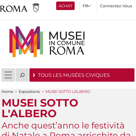
ACHAT
Connectez-Vous
TOUS LES MUSÉES CIVIQUES
Home
>
Expositions
>
MUSEI SOTTO L'ALBERO
You are here
MUSEI SOTTO
L'ALBERO
Anche quest’anno le festività
di Natale a Roma arricchite da