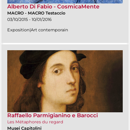
Alberto Di Fabio - CosmicaMente
MACRO
-
MACRO Testaccio
03/10/2015 - 10/01/2016
Exposition|Art contemporain
Raffaello Parmigianino e Barocci
Les Métaphores du regard
Musei Capitolini