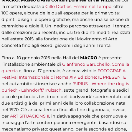
la mostra dedicata a
Gillo Dorfles. Essere nel Tempo
: oltre
100 opere, alcune delle quali esposte per la prima volta:
dipinti, disegni e opere grafiche, ma anche una selezione di
ceramiche e gioielli. Un inedito percorso attraverso il tempo,
dalle creazioni più recenti, inclusi tre dipinti inediti realizzati
nell’estate 2015, alla fondazione del Movimento di Arte
Concreta fino agli esordi giovanili degli anni Trenta.
Fino al 10 gennaio 2016 nella Hall del
MACRO
è presente
l’installazione ambientale di
Gianfranco Baruchello, Come la
quercia
e, fino al 17 gennaio, è ancora visibile
FOTOGRAFIA –
Festival Internazionale di Roma XIV Edizione: IL PRESENTE
nel cui ambito si inserisce anche
"SIRIUS - Where the dog is
buried"
- Lehndorff/Trülzsch
, sette grandi fotografie e sedici
piccole polaroids testimoni del 'bodywork' sperimentato dai
due artisti già dai primi anni della loro collaborazione nata
nel 1970. C’è ancora tempo fino alla fine di gennaio, invece,
per
ART SITUACIONS II
, iniziativa spagnola che promuove e
incoraggia l’arte contemporanea emergente, basandosi sul
mecenatismo privato: quest’anno, per la seconda edizione,