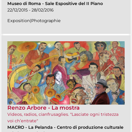
Museo di Roma
-
Sale Espositive del II Piano
22/12/2015 - 28/02/2016
Exposition|Photographie
Renzo Arbore - La mostra
Videos, radios, cianfrusaglies. "Lasciate ogni tristezza
voi ch’entrate"
MACRO
-
La Pelanda - Centro di produzione culturale