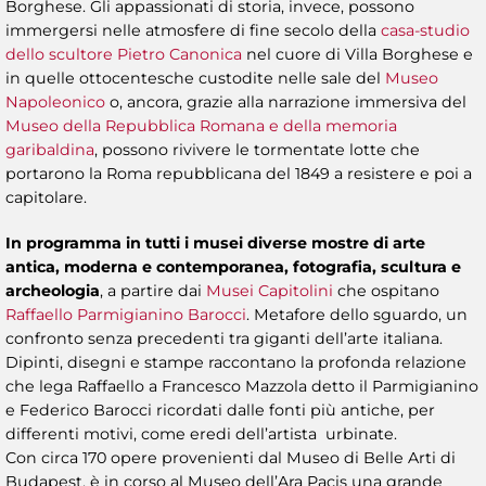
Borghese. Gli appassionati di storia, invece, possono
immergersi nelle atmosfere di fine secolo della
casa-studio
dello scultore Pietro Canonica
nel cuore di Villa Borghese e
in quelle ottocentesche custodite nelle sale del
Museo
Napoleonico
o, ancora, grazie alla narrazione immersiva del
Museo della Repubblica Romana e della memoria
garibaldina
, possono rivivere le tormentate lotte che
portarono la Roma repubblicana del 1849 a resistere e poi a
capitolare.
In programma in tutti i musei diverse mostre di arte
antica, moderna e contemporanea, fotografia, scultura e
archeologia
, a partire dai
Musei Capitolini
che ospitano
Raffaello Parmigianino Barocci
. Metafore dello sguardo, un
confronto senza precedenti tra giganti dell’arte italiana.
Dipinti, disegni e stampe raccontano la profonda relazione
che lega Raffaello a Francesco Mazzola detto il Parmigianino
e Federico Barocci ricordati dalle fonti più antiche, per
differenti motivi, come eredi dell’artista urbinate.
Con circa 170 opere provenienti dal Museo di Belle Arti di
Budapest, è in corso al Museo dell’Ara Pacis una grande