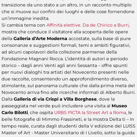
transizione da uno stato a un altro, in un racconto multiplo
che si muove sui confini dei luoghi e delle cose fornendone
un’immagine inedita.
Si cambia tema con
Affinità elettive. Da de Chirico a Burri
,
mostra che conduce il visitatore alla scoperta delle opere
della
Galleria d’Arte Moderna
accostate, sulla base di pure
consonanze e suggestioni formali, temi e ambiti figurativi,
ad alcuni capolavori della collezione parmense della
Fondazione Magnani Rocca. L’identità di autori e periodo
storico – dagli anni Venti agli anni Sessanta – offre spunti
per nuovi dialoghi tra artisti del Novecento presenti nelle
due raccolte, consentendo un approfondimento diverso,
stimolante, sul panorama culturale che dalla prima metà del
Novecento arriva fino alle ricerche informali di Alberto Burri.
Dalla
Galleria di via Crispi a Villa Borghese
, dove la
passeggiata nel verde può includere una visita al
Museo
Carlo Bilotti
, che ospita
URBS PICTA la Street Art a Roma
, le
belle fotografie di Mimmo Frassineti, e la mostra Delta ti – In
tempo reale, curata dagli studenti della V edizione del LUISS
Master of Art - Master Universitario di I Livello, sotto la guida