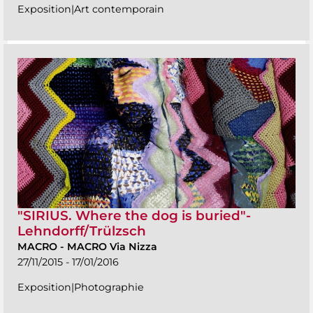
Exposition|Art contemporain
"SIRIUS. Where the dog is buried"-
Lehndorff/Trülzsch
MACRO
-
MACRO Via Nizza
27/11/2015 - 17/01/2016
Exposition|Photographie