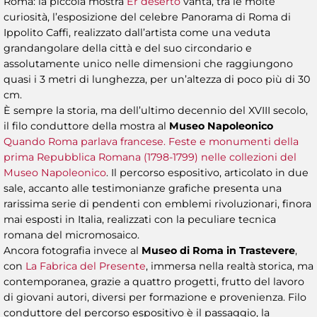
Roma: la piccola mostra
Er deserto
vanta, tra le molte
curiosità, l’esposizione del celebre Panorama di Roma di
Ippolito Caffi, realizzato dall’artista come una veduta
grandangolare della città e del suo circondario e
assolutamente unico nelle dimensioni che raggiungono
quasi i 3 metri di lunghezza, per un’altezza di poco più di 30
cm.
È sempre la storia, ma dell’ultimo decennio del XVIII secolo,
il filo conduttore della mostra al
Museo Napoleonico
Quando Roma parlava francese. Feste e monumenti della
prima Repubblica Romana (1798-1799) nelle collezioni del
Museo Napoleonico
. Il percorso espositivo, articolato in due
sale, accanto alle testimonianze grafiche presenta una
rarissima serie di pendenti con emblemi rivoluzionari, finora
mai esposti in Italia, realizzati con la peculiare tecnica
romana del micromosaico.
Ancora fotografia invece al
Museo di Roma in Trastevere
,
con
La Fabrica del Presente
, immersa nella realtà storica, ma
contemporanea, grazie a quattro progetti, frutto del lavoro
di giovani autori, diversi per formazione e provenienza. Filo
conduttore del percorso espositivo è il passaggio, la