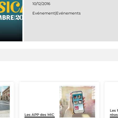
10/12/2016
Evénement|Evénements
Les 
Les APP des MiC
rése