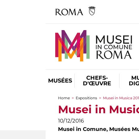
CHEFS-
M
MUSÉES
D'ŒUVRE
DI
Home
>
Expositions
>
Musei in Musica 20
You are here
Musei in Musi
10/12/2016
Musei in Comune,
Musées Mu