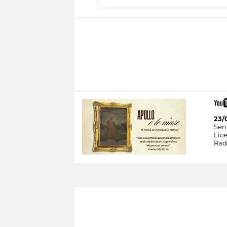
23/
Sent
Lic
Rad