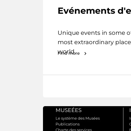
Evénements d'e
Unique events in some o
most extraordinary place
world.
Find more
MUSEÉES
Le système des Musées
I
Publications
Charte des services