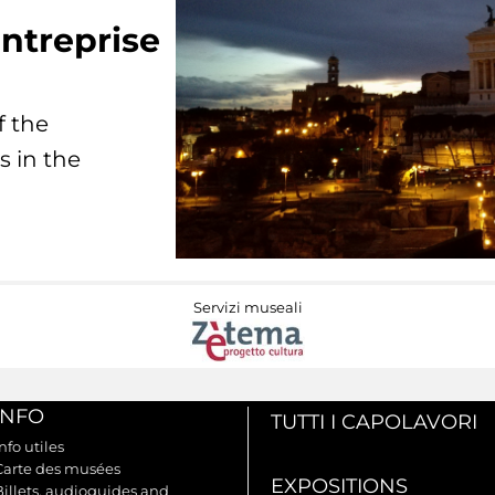
ntreprise
f the
s in the
Servizi museali
INFO
TUTTI I CAPOLAVORI
nfo utiles
Carte des musées
EXPOSITIONS
Billets, audioguides and