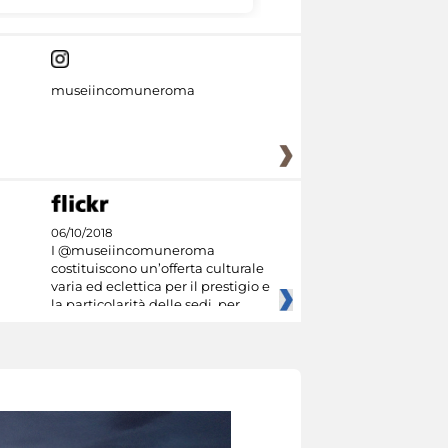
museiincomuneroma
06/10/2018
I @museiincomuneroma
costituiscono un’offerta culturale
varia ed eclettica per il prestigio e
la particolarità delle sedi, per