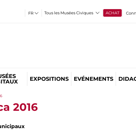
Tous les Musées Civiques
ACHAT
Conn
USÉES
EXPOSITIONS
EVÉNEMENTS
DIDA
GITAUX
16
ca 2016
nicipaux