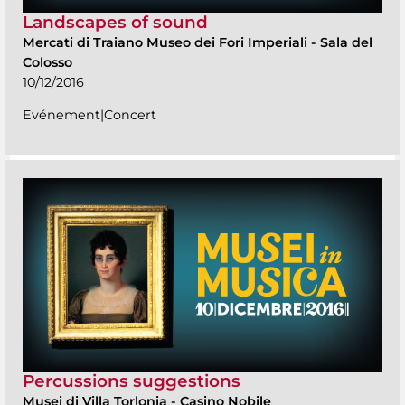
Landscapes of sound
Mercati di Traiano Museo dei Fori Imperiali
-
Sala del
Colosso
10/12/2016
Evénement|Concert
Percussions suggestions
Musei di Villa Torlonia
-
Casino Nobile