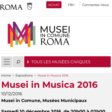
ACHAT
Connectez-Vous
TOUS LES MUSÉES CIVIQUES
Home
>
Expositions
>
Musei in Musica 2016
You are here
Musei in Musica 2016
10/12/2016
Musei in Comune,
Musées Municipaux
Samedi 10 décembre 2016, de 20h00 à 02h00