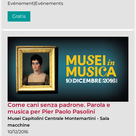
Evénement|Evénements
Gratis
Come cani senza padrone. Parola e
musica per Pier Paolo Pasolini
Musei Capitolini Centrale Montemartini
-
Sala
macchine
10/12/2016