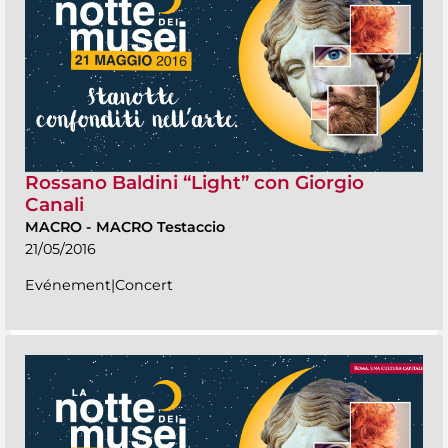
Rossano Baldini “Light” con Giorgio
Canali
MACRO
-
MACRO Testaccio
21/05/2016
Evénement|Concert