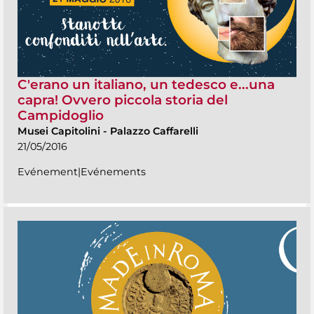
C'erano un italiano, un tedesco e...una
capra! Ovvero piccola storia del
Campidoglio
Musei Capitolini
-
Palazzo Caffarelli
21/05/2016
Evénement|Evénements