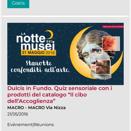
Gratis
Dulcis in Fundo. Quiz sensoriale con i
prodotti del catalogo “Il cibo
dell’Accoglienza”
MACRO
-
MACRO Via Nizza
21/05/2016
Evénement|Réunions