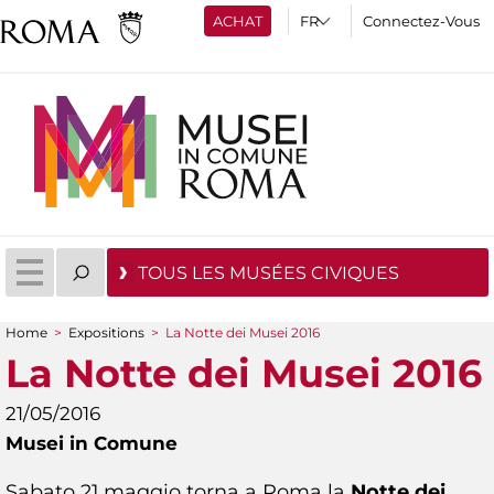
ACHAT
Connectez-Vous
TOUS LES MUSÉES CIVIQUES
Home
>
Expositions
>
La Notte dei Musei 2016
You are here
La Notte dei Musei 2016
21/05/2016
Musei in Comune
Sabato 21 maggio torna a Roma la
Notte dei