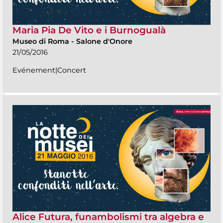
Maria Pia De Vito e i Burnogualà
Museo di Roma
-
Salone d'Onore
21/05/2016
Evénement|Concert
Alice Futura, funambolismi tra algebra e