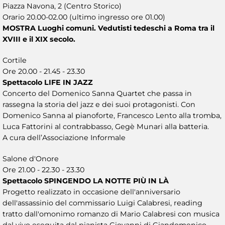
Piazza Navona, 2 (Centro Storico)
Orario 20.00-02.00 (ultimo ingresso ore 01.00)
MOSTRA Luoghi comuni. Vedutisti tedeschi a Roma tra il
XVIII e il XIX secolo.
Cortile
Ore 20.00 - 21.45 - 23.30
Spettacolo LIFE IN JAZZ
Concerto del Domenico Sanna Quartet che passa in
rassegna la storia del jazz e dei suoi protagonisti. Con
Domenico Sanna al pianoforte, Francesco Lento alla tromba,
Luca Fattorini al contrabbasso, Gegè Munari alla batteria.
A cura dell’Associazione Informale
Salone d'Onore
Ore 21.00 - 22.30 - 23.30
Spettacolo SPINGENDO LA NOTTE PIÙ IN LÀ
Progetto realizzato in occasione dell'anniversario
dell'assassinio del commissario Luigi Calabresi, reading
tratto dall'omonimo romanzo di Mario Calabresi con musica
dal vivo eseguita dal pianista Giovanni di Giandomenico.