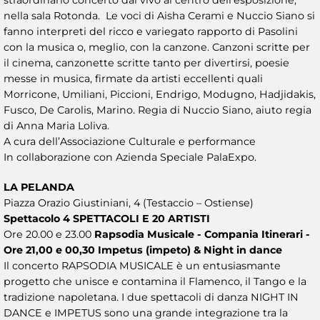
nella sala Rotonda. Le voci di Aisha Cerami e Nuccio Siano si
fanno interpreti del ricco e variegato rapporto di Pasolini
con la musica o, meglio, con la canzone. Canzoni scritte per
il cinema, canzonette scritte tanto per divertirsi, poesie
messe in musica, firmate da artisti eccellenti quali
Morricone, Umiliani, Piccioni, Endrigo, Modugno, Hadjidakis,
Fusco, De Carolis, Marino. Regia di Nuccio Siano, aiuto regia
di Anna Maria Loliva.
A cura dell’Associazione Culturale e performance
In collaborazione con Azienda Speciale PalaExpo.
LA PELANDA
Piazza Orazio Giustiniani, 4 (Testaccio – Ostiense)
Spettacolo 4 SPETTACOLI E 20 ARTISTI
Ore 20.00 e 23.00
Rapsodia Musicale - Compania Itinerari -
Ore 21,00 e 00,30 Impetus (impeto) & Night in dance
Il concerto RAPSODIA MUSICALE è un entusiasmante
progetto che unisce e contamina il Flamenco, il Tango e la
tradizione napoletana. I due spettacoli di danza NIGHT IN
DANCE e IMPETUS sono una grande integrazione tra la