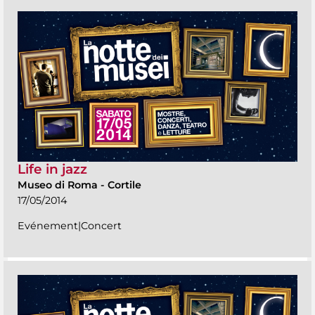
Life in jazz
Museo di Roma
-
Cortile
17/05/2014
Evénement|Concert