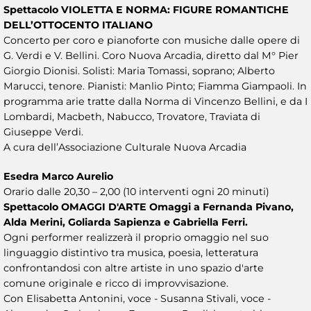
Spettacolo VIOLETTA E NORMA: FIGURE ROMANTICHE
DELL’OTTOCENTO ITALIANO
Concerto per coro e pianoforte con musiche dalle opere di
G. Verdi e V. Bellini. Coro Nuova Arcadia, diretto dal M° Pier
Giorgio Dionisi. Solisti: Maria Tomassi, soprano; Alberto
Marucci, tenore. Pianisti: Manlio Pinto; Fiamma Giampaoli. In
programma arie tratte dalla Norma di Vincenzo Bellini, e da I
Lombardi, Macbeth, Nabucco, Trovatore, Traviata di
Giuseppe Verdi.
A cura dell’Associazione Culturale Nuova Arcadia
Esedra Marco Aurelio
Orario dalle 20,30 – 2,00 (10 interventi ogni 20 minuti)
Spettacolo OMAGGI D'ARTE Omaggi a Fernanda Pivano,
Alda Merini, Goliarda Sapienza e Gabriella Ferri.
Ogni performer realizzerà il proprio omaggio nel suo
linguaggio distintivo tra musica, poesia, letteratura
confrontandosi con altre artiste in uno spazio d'arte
comune originale e ricco di improvvisazione.
Con Elisabetta Antonini, voce - Susanna Stivali, voce -