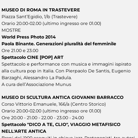
MUSEO DI ROMA IN TRASTEVERE
Piazza Sant’Egidio, 1/b (Trastevere)
Orario 20.00-02.00 (ultimo ingresso ore 01.00)
MOSTRE
World Press Photo 2014
Paola Binante. Generazioni pluralità del femminile
Ore 21.00 e 23.00
Spettacolo CINE [POP] ART
Spettacolo e performance con musica e immagini ispirato
alla cultura pop in Italia. Con Pierpaolo De Santis, Eugenio
Barzaghi, Alessandro La Padula.
A cura dell’Associazione Munus
MUSEO DI SCULTURA ANTICA GIOVANNI BARRACCO
Corso Vittorio Emanuele, 166/a (Centro Storico)
Orario 20.00-02.00 (ultimo ingresso ore 01.00)
Ore 20.00 - 21.00 - 22.00 - 23.00 - 24.00
Spettacolo "DICO A TE, CLIO", VIAGGIO METAFISICO
NELL'ARTE ANTICA
Brani del ‘900 eseguiti in chiave jazz. Protagonisti, tre autori