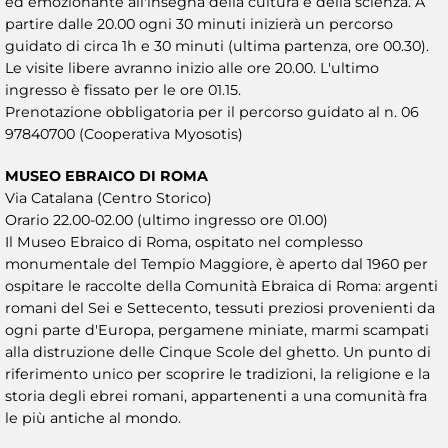
ed emozionante all'insegna della cultura e della scienza. A
partire dalle 20.00 ogni 30 minuti inizierà un percorso
guidato di circa 1h e 30 minuti (ultima partenza, ore 00.30).
Le visite libere avranno inizio alle ore 20.00. L'ultimo
ingresso è fissato per le ore 01.15.
Prenotazione obbligatoria per il percorso guidato al n. 06
97840700 (Cooperativa Myosotis)
MUSEO EBRAICO DI ROMA
Via Catalana (Centro Storico)
Orario 22.00-02.00 (ultimo ingresso ore 01.00)
Il Museo Ebraico di Roma, ospitato nel complesso
monumentale del Tempio Maggiore, è aperto dal 1960 per
ospitare le raccolte della Comunità Ebraica di Roma: argenti
romani del Sei e Settecento, tessuti preziosi provenienti da
ogni parte d'Europa, pergamene miniate, marmi scampati
alla distruzione delle Cinque Scole del ghetto. Un punto di
riferimento unico per scoprire le tradizioni, la religione e la
storia degli ebrei romani, appartenenti a una comunità fra
le più antiche al mondo.