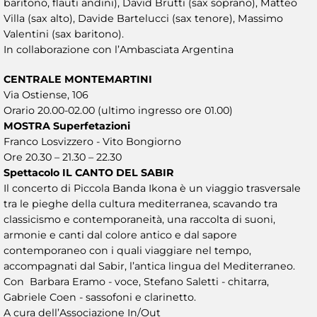
baritono, flauti andini), David Brutti (sax soprano), Matteo
Villa (sax alto), Davide Bartelucci (sax tenore), Massimo
Valentini (sax baritono).
In collaborazione con l’Ambasciata Argentina
CENTRALE MONTEMARTINI
Via Ostiense, 106
Orario 20.00-02.00 (ultimo ingresso ore 01.00)
MOSTRA Superfetazioni
Franco Losvizzero - Vito Bongiorno
Ore 20.30 – 21.30 – 22.30
Spettacolo IL CANTO DEL SABIR
Il concerto di Piccola Banda Ikona è un viaggio trasversale
tra le pieghe della cultura mediterranea, scavando tra
classicismo e contemporaneità, una raccolta di suoni,
armonie e canti dal colore antico e dal sapore
contemporaneo con i quali viaggiare nel tempo,
accompagnati dal Sabir, l’antica lingua del Mediterraneo.
Con Barbara Eramo - voce, Stefano Saletti - chitarra,
Gabriele Coen - sassofoni e clarinetto.
A cura dell’Associazione In/Out