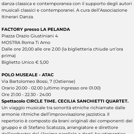
danza classica e contemporanea con il supporto degli autori
musicali classici e contemporanei. A cura dell’Associazione
Itinerari Danza.
FACTORY presso LA PELANDA
Piazza Orazio Giustiniani 4
MOSTRA Roma Ti Amo
Dalle ore 20,00 alle ore 2.00 (la biglietteria chiude un’ora
prima)
Biglietto Unico € 5,00
POLO MUSEALE - ATAC
Via Bartolomeo Bossi, 7 (Ostiense)
Orario 20.00 - 02.00 (ultimo ingresso ore 01.00)
Ore 21.00 - 22.30 - 24.00
Spettacolo CIRCLE TIME. CECILIA SANCHIETTI QUARTET.
Un viaggio musicale tra sonorità etniche richiamate dalle
armonie ritmiche dell’improvvisazione jazzistica. Il
repertorio è composto da brani originali dei componenti del
gruppo e di Stefano Scatozza, arrangiatore e direttore
dell’orchestra del 41esimo parallelo e degli Acustimantico.