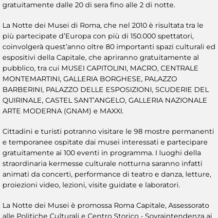
gratuitamente dalle 20 di sera fino alle 2 di notte.
La Notte dei Musei di Roma, che nel 2010 è risultata tra le
più partecipate d’Europa con più di 150.000 spettatori,
coinvolgerà quest’anno oltre 80 importanti spazi culturali ed
espositivi della Capitale, che apriranno gratuitamente al
pubblico, tra cui MUSEI CAPITOLINI, MACRO, CENTRALE
MONTEMARTINI, GALLERIA BORGHESE, PALAZZO
BARBERINI, PALAZZO DELLE ESPOSIZIONI, SCUDERIE DEL
QUIRINALE, CASTEL SANT’ANGELO, GALLERIA NAZIONALE
ARTE MODERNA (GNAM) e MAXXI.
Cittadini e turisti potranno visitare le 98 mostre permanenti
e temporanee ospitate dai musei interessati e partecipare
gratuitamente ai 100 eventi in programma. I luoghi della
straordinaria kermesse culturale notturna saranno infatti
animati da concerti, performance di teatro e danza, letture,
proiezioni video, lezioni, visite guidate e laboratori.
La Notte dei Musei è promossa Roma Capitale, Assessorato
alle Politiche Culturali e Centro Storico - Sovraintendenza ai