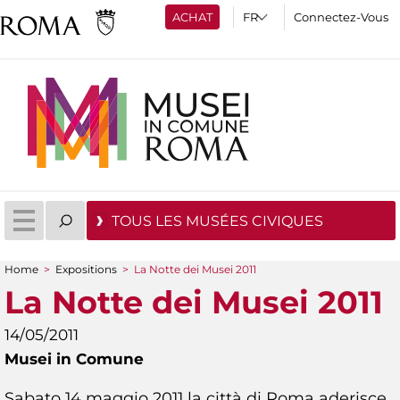
ACHAT
Connectez-Vous
TOUS LES MUSÉES CIVIQUES
Home
>
Expositions
>
La Notte dei Musei 2011
You are here
La Notte dei Musei 2011
14/05/2011
Musei in Comune
Sabato 14 maggio 2011 la città di Roma aderisce,