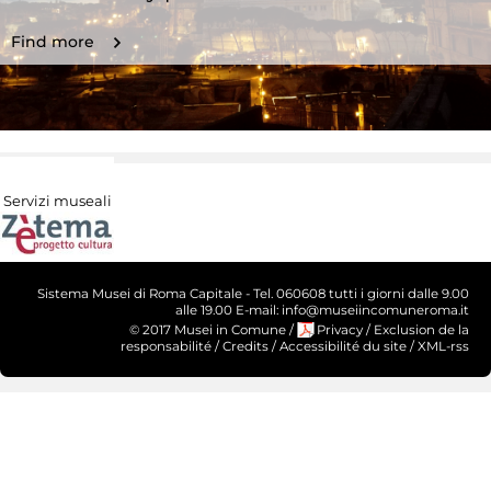
Find more
Servizi museali
Sistema Musei di Roma Capitale - Tel. 060608 tutti i giorni dalle 9.00
alle 19.00 E-mail: info@museiincomuneroma.it
© 2017 Musei in Comune
/
Privacy
/
Exclusion de la
responsabilité
/
Credits
/
Accessibilité du site
/
XML-rss