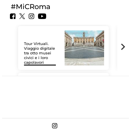
#MiCRoma
Tour Virtuali.
Viaggio digitale
tra otto musei
civici e i loro
Les
capolavori
MiC
#DiscoverMiC