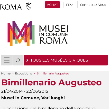
ACHAT
Connectez-Vous
TOUS LES MUSÉES CIVIQUES
Home
>
Expositions
>
Bimillenario Augusteo
You are here
Bimillenario Augusteo
21/04/2014 - 22/06/2015
Musei in Comune,
Vari luoghi
In occasione del bimillenario della morte di