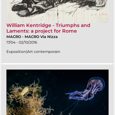
William Kentridge - Triumphs and
Laments: a project for Rome
MACRO
-
MACRO Via Nizza
17/04 - 02/10/2016
Exposition|Art contemporain