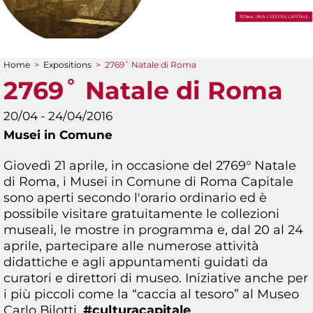
Home
>
Expositions
>
2769˚ Natale di Roma
You are here
2769˚ Natale di Roma
20/04 - 24/04/2016
Musei in Comune
Giovedì 21 aprile, in occasione del 2769° Natale
di Roma, i Musei in Comune di Roma Capitale
sono aperti secondo l'orario ordinario ed è
possibile visitare gratuitamente le collezioni
museali, le mostre in programma e, dal 20 al 24
aprile, partecipare alle numerose attività
didattiche e agli appuntamenti guidati da
curatori e direttori di museo. Iniziative anche per
i più piccoli come la “caccia al tesoro” al Museo
Carlo Bilotti.
#culturacapitale