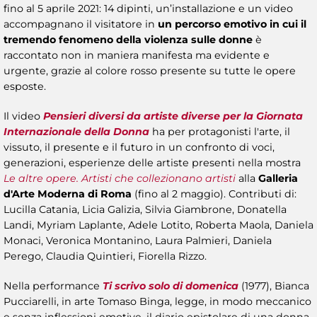
fino al 5 aprile 2021: 14 dipinti, un’installazione e un video
accompagnano il visitatore in
un percorso emotivo in cui
il
tremendo fenomeno della violenza sulle donne
è
raccontato non in maniera manifesta ma evidente e
urgente, grazie al colore rosso presente su tutte le opere
esposte.
Il video
Pensieri diversi da artiste diverse per la Giornata
Internazionale della Donna
ha per protagonisti l'arte, il
vissuto, il presente e il futuro in un confronto di voci,
generazioni, esperienze delle artiste presenti nella mostra
Le altre opere. Artisti che collezionano artisti
alla
Galleria
d'Arte Moderna di Roma
(fino al 2 maggio). Contributi di:
Lucilla Catania, Licia Galizia, Silvia Giambrone, Donatella
Landi, Myriam Laplante, Adele Lotito, Roberta Maola, Daniela
Monaci, Veronica Montanino, Laura Palmieri, Daniela
Perego, Claudia Quintieri, Fiorella Rizzo.
Nella performance
Ti scrivo solo di domenica
(1977), Bianca
Pucciarelli, in arte Tomaso Binga, legge, in modo meccanico
e senza inflessioni emotive, il diario epistolare di una donna