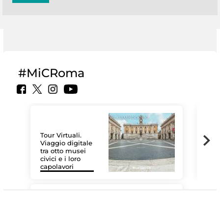
#MiCRoma
Tour Virtuali.
Viaggio digitale
tra otto musei
civici e i loro
Les
capolavori
MiC