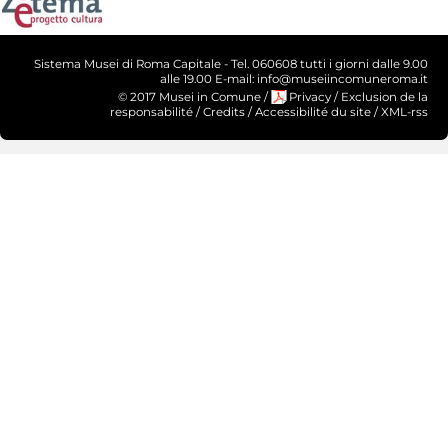
Sistema Musei di Roma Capitale - Tel. 060608 tutti i giorni dalle 9.00
alle 19.00 E-mail: info@museiincomuneroma.it
© 2017 Musei in Comune
/
Privacy
/
Exclusion de la
responsabilité
/
Credits
/
Accessibilité du site
/
XML-rss