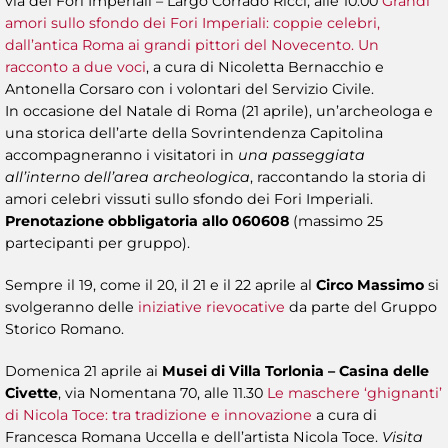
via dei Fori Imperiali – Largo Corrado Ricci, alle 10.00
Grandi
amori sullo sfondo dei Fori Imperiali: coppie celebri,
dall’antica Roma ai grandi pittori del Novecento.
Un
racconto a due voci
, a cura di Nicoletta Bernacchio e
Antonella Corsaro con i volontari del Servizio Civile.
In occasione del Natale di Roma (21 aprile), un’archeologa e
una storica dell’arte della Sovrintendenza Capitolina
accompagneranno i visitatori in
una passeggiata
all’interno dell’area archeologica
, raccontando la storia di
amori celebri vissuti sullo sfondo dei Fori Imperiali.
Prenotazione obbligatoria allo 060608
(massimo 25
partecipanti per gruppo).
Sempre il 19, come il 20, il 21 e il 22 aprile al
Circo Massimo
si
svolgeranno delle
iniziative rievocative
da parte del Gruppo
Storico Romano.
Domenica 21 aprile ai
Musei di Villa Torlonia – Casina delle
Civette
, via Nomentana 70, alle 11.30
Le maschere ‘ghignanti’
di Nicola Toce: tra tradizione e innovazione
a cura di
Francesca Romana Uccella e dell’artista Nicola Toce.
Visita