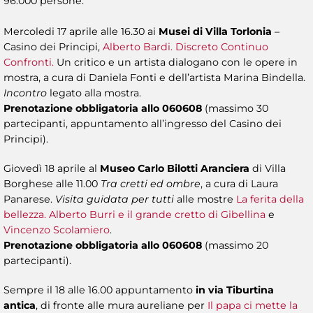
96.000 persone.
Mercoledi 17 aprile alle 16.30 ai
Musei di Villa Torlonia
–
Casino dei Principi,
Alberto Bardi. Discreto Continuo
Confronti.
Un critico e un artista dialogano con le opere in
mostra, a cura di Daniela Fonti e dell’artista Marina Bindella.
Incontro
legato alla mostra.
Prenotazione obbligatoria allo 060608
(massimo 30
partecipanti, appuntamento all’ingresso del Casino dei
Principi).
Giovedì 18 aprile al
Museo Carlo Bilotti Aranciera
di Villa
Borghese alle 11.00
Tra cretti ed ombre
, a cura di Laura
Panarese.
Visita guidata per tutti
alle mostre
La ferita della
bellezza. Alberto Burri e il grande cretto di Gibellina
e
Vincenzo Scolamiero
.
Prenotazione obbligatoria allo 060608
(massimo 20
partecipanti).
Sempre il 18 alle 16.00 appuntamento
in via Tiburtina
antica
, di fronte alle mura aureliane per
Il papa ci mette la