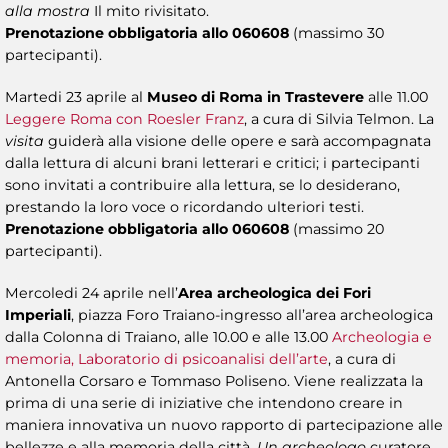
alla mostra
Il mito rivisitato.
Prenotazione obbligatoria allo 060608
(massimo 30
partecipanti).
Martedi 23 aprile al
Museo di Roma in Trastevere
alle 11.00
Leggere Roma con Roesler Franz
, a cura di Silvia Telmon. La
visita
guiderà alla visione delle opere e sarà accompagnata
dalla lettura di alcuni brani letterari e critici; i partecipanti
sono invitati a contribuire alla lettura, se lo desiderano,
prestando la loro voce o ricordando ulteriori testi.
Prenotazione obbligatoria allo 060608
(massimo 20
partecipanti).
Mercoledi 24 aprile nell’
Area archeologica dei Fori
Imperiali
, piazza Foro Traiano-ingresso all’area archeologica
dalla Colonna di Traiano, alle 10.00 e alle 13.00
Archeologia e
memoria, Laboratorio di psicoanalisi dell’arte
, a cura di
Antonella Corsaro e Tommaso Poliseno. Viene realizzata la
prima di una serie di iniziative che intendono creare in
maniera innovativa un nuovo rapporto di partecipazione alle
bellezze e alla memoria della città.
Un archeologo
curatore