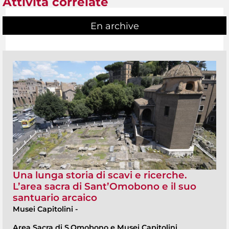
Attività correlate
En archive
Una lunga storia di scavi e ricerche.
L’area sacra di Sant’Omobono e il suo
santuario arcaico
Musei Capitolini
-
Area Sacra di S.Omobono e Musei Capitolini