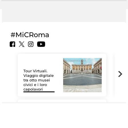
#MiCRoma
Tour Virtuali.
Viaggio digitale
tra otto musei
civici e i loro
Les
capolavori
MiC