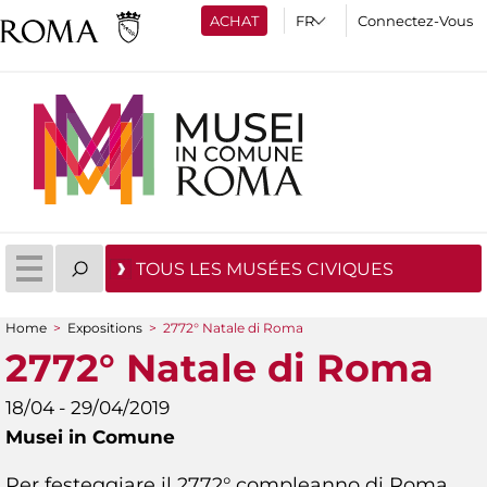
ACHAT
Connectez-Vous
TOUS LES MUSÉES CIVIQUES
Home
>
Expositions
>
2772° Natale di Roma
You are here
2772° Natale di Roma
18/04 - 29/04/2019
Musei in Comune
Per festeggiare il 2772° compleanno di Roma,