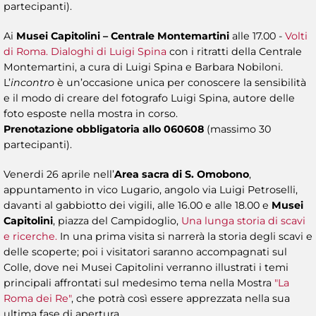
partecipanti).
Ai
Musei Capitolini – Centrale Montemartini
alle 17.00 -
Volti
di Roma. Dialoghi di Luigi Spina
con i ritratti della Centrale
Montemartini, a cura di Luigi Spina e Barbara Nobiloni.
L’
incontro
è un’occasione unica per conoscere la sensibilità
e il modo di creare del fotografo Luigi Spina, autore delle
foto esposte nella mostra in corso.
Prenotazione obbligatoria allo 060608
(massimo 30
partecipanti).
Venerdi 26 aprile nell’
Area sacra di S. Omobono
,
appuntamento in vico Lugario, angolo via Luigi Petroselli,
davanti al gabbiotto dei vigili, alle 16.00 e alle 18.00 e
Musei
Capitolini
, piazza del Campidoglio,
Una lunga storia di scavi
e ricerche.
In una prima visita si narrerà la storia degli scavi e
delle scoperte; poi i visitatori saranno accompagnati sul
Colle, dove nei Musei Capitolini verranno illustrati i temi
principali affrontati sul medesimo tema nella Mostra
"La
Roma dei Re"
, che potrà così essere apprezzata nella sua
ultima fase di apertura.