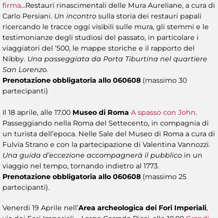
firma
…Restauri rinascimentali delle Mura Aureliane, a cura di
Carlo Persiani.
Un incontro
sulla storia dei restauri papali
ricercando le tracce oggi visibili sulle mura, gli stemmi e le
testimonianze degli studiosi del passato, in particolare i
viaggiatori del ‘500, le mappe storiche e il rapporto del
Nibby.
Una passeggiata da Porta Tiburtina nel quartiere
San Lorenzo.
Prenotazione obbligatoria allo 060608
(massimo 30
partecipanti)
Il 18 aprile, alle 17.00
Museo di Roma
A spasso con John
.
Passeggiando nella Roma del Settecento, in compagnia di
un turista dell’epoca. Nelle Sale del Museo di Roma a cura di
Fulvia Strano e con la partecipazione di Valentina Vannozzi.
Una guida d’eccezione accompagnerà il pubblico
in un
viaggio nel tempo, tornando indietro al 1773.
Prenotazione obbligatoria allo 060608
(massimo 25
partecipanti).
Venerdi 19 Aprile nell’
Area archeologica dei Fori Imperiali
,