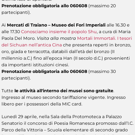
Prenotazione obbligatoria allo 060608
(massimo 20
partecipanti).
Ai
Mercati di Traiano – Museo dei Fori Imperiali
alle 16.30 e
alle 17.30
Conosciamo insieme il popolo Shu
, a cura di Maria
Paola Del Moro.
Visita alla mostra
Mortali Immortali. I tesori
del Sichuan nell’antica Cina
che presenta reperti in bronzo,
oro, giada e terracotta, databili dall’età del bronzo (II
millennio a.C.) fino all’epoca Han (II secolo d.C.) provenienti
da importanti istituzioni cinesi.
Prenotazione obbligatoria allo 060608
(massimo 30
partecipanti).
Tutte
le attività all'interno dei musei sono gratuite
.
Ingresso al museo secondo tariffazione vigente. Ingresso
libero per i possessori della MIC card.
Lunedì 29 aprile, nella Sala della Protomoteca a Palazzo
Senatorio il concorso di Poesia Romanesca promosso dall’I.C.
Parco della Vittoria – Scuola elementare di secondo grado