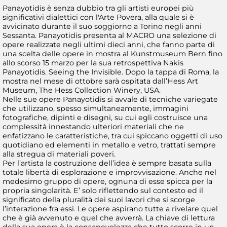
Panayotidis è senza dubbio tra gli artisti europei più
significativi dialettici con l'Arte Povera, alla quale si è
avvicinato durante il suo soggiorno a Torino negli anni
Sessanta. Panayotidis presenta al MACRO una selezione di
opere realizzate negli ultimi dieci anni, che fanno parte di
una scelta delle opere in mostra al Kunstmuseum Bern fino
allo scorso 15 marzo per la sua retrospettiva Nakis
Panayotidis. Seeing the Invisible. Dopo la tappa di Roma, la
mostra nel mese di ottobre sarà ospitata dall’Hess Art
Museum, The Hess Collection Winery, USA.
Nelle sue opere Panayotidis si avvale di tecniche variegate
che utilizzano, spesso simultaneamente, immagini
fotografiche, dipinti e disegni, su cui egli costruisce una
complessità innestando ulteriori materiali che ne
enfatizzano le caratteristiche, tra cui spiccano oggetti di uso
quotidiano ed elementi in metallo e vetro, trattati sempre
alla stregua di materiali poveri.
Per l’artista la costruzione dell’idea è sempre basata sulla
totale libertà di esplorazione e improvvisazione. Anche nel
medesimo gruppo di opere, ognuna di esse spicca per la
propria singolarità. E’ solo riflettendo sul contesto ed il
significato della pluralità dei suoi lavori che si scorge
l’interazione fra essi. Le opere aspirano tutte a rivelare quel
che è già avvenuto e quel che avverrà. La chiave di lettura