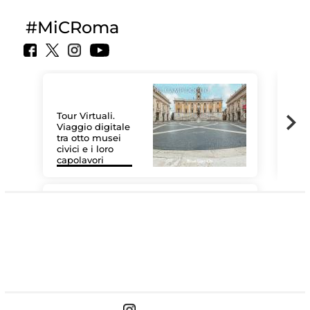
#MiCRoma
Tour Virtuali.
Viaggio digitale
tra otto musei
civici e i loro
Les
capolavori
MiC
#DiscoverMiC