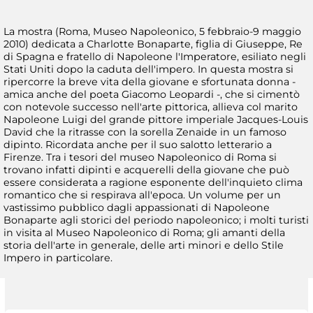
La mostra (Roma, Museo Napoleonico, 5 febbraio-9 maggio
2010) dedicata a Charlotte Bonaparte, figlia di Giuseppe, Re
di Spagna e fratello di Napoleone l'Imperatore, esiliato negli
Stati Uniti dopo la caduta dell'impero. In questa mostra si
ripercorre la breve vita della giovane e sfortunata donna -
amica anche del poeta Giacomo Leopardi -, che si cimentò
con notevole successo nell'arte pittorica, allieva col marito
Napoleone Luigi del grande pittore imperiale Jacques-Louis
David che la ritrasse con la sorella Zenaide in un famoso
dipinto. Ricordata anche per il suo salotto letterario a
Firenze. Tra i tesori del museo Napoleonico di Roma si
trovano infatti dipinti e acquerelli della giovane che può
essere considerata a ragione esponente dell'inquieto clima
romantico che si respirava all'epoca. Un volume per un
vastissimo pubblico dagli appassionati di Napoleone
Bonaparte agli storici del periodo napoleonico; i molti turisti
in visita al Museo Napoleonico di Roma; gli amanti della
storia dell'arte in generale, delle arti minori e dello Stile
Impero in particolare.