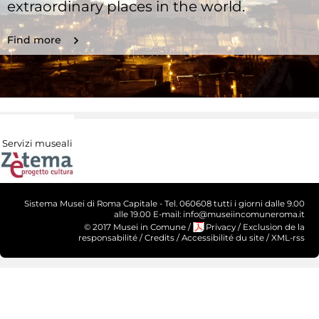
extraordinary places in the world.
Find more
Servizi museali
Sistema Musei di Roma Capitale - Tel. 060608 tutti i giorni dalle 9.00
alle 19.00 E-mail: info@museiincomuneroma.it
© 2017 Musei in Comune
/
Privacy
/
Exclusion de la
responsabilité
/
Credits
/
Accessibilité du site
/
XML-rss