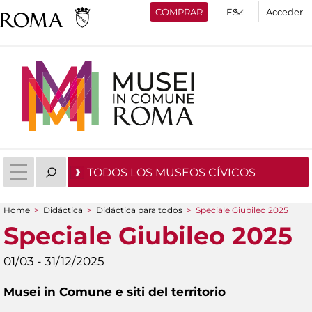
COMPRAR
Acceder
TODOS LOS MUSEOS CÍVICOS
Home
>
Didáctica
>
Didáctica para todos
>
Speciale Giubileo 2025
You are here
Speciale Giubileo 2025
01/03 - 31/12/2025
Musei in Comune e siti del territorio