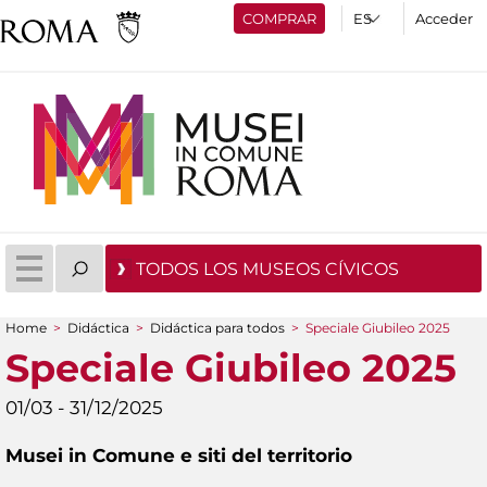
COMPRAR
Acceder
TODOS LOS MUSEOS CÍVICOS
Home
>
Didáctica
>
Didáctica para todos
>
Speciale Giubileo 2025
You are here
Speciale Giubileo 2025
01/03 - 31/12/2025
Musei in Comune e siti del territorio