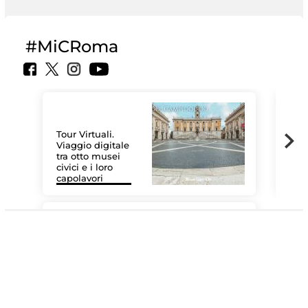
#MiCRoma
Tour Virtuali.
Viaggio digitale
tra otto musei
civici e i loro
Las
capolavori
MiC
#DiscoverMiC