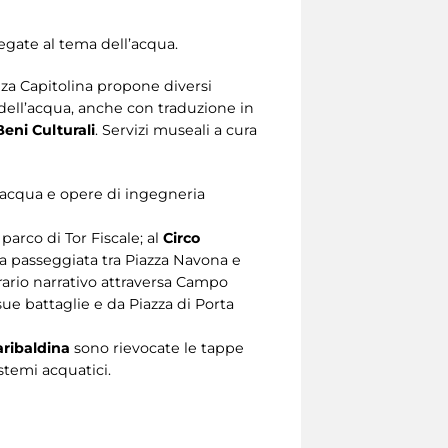
legate al tema dell’acqua.
nza Capitolina propone diversi
ell’acqua, anche con traduzione in
eni Culturali
. Servizi museali a cura
d’acqua e opere di ingegneria
parco di Tor Fiscale; al
Circo
una passeggiata tra Piazza Navona e
erario narrativo attraversa Campo
sue battaglie e da Piazza di Porta
ribaldina
sono rievocate le tappe
stemi acquatici.