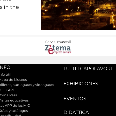
s in the
Servizi museali
INFO
TUTTI I CAPOLAVORI
nfo útil
Mapa de Museos
EXHIBICIONES
Billetes, audioguías y videoguías
MIC CARD
Roma Pass
EVENTOS
Visitas educativas
Las APP de los MiC
Guìas y catàlogos
DIDATTICA
Accesibilidad