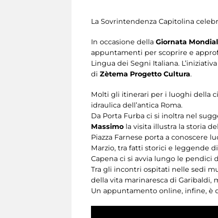
La Sovrintendenza Capitolina celebra 
In occasione della
Giornata Mondial
appuntamenti per scoprire e approf
Lingua dei Segni Italiana. L’iniziati
di
Zètema Progetto Cultura
.
Molti gli itinerari per i luoghi della 
idraulica dell’antica Roma.
Da Porta Furba ci si inoltra nel sugg
Massimo
la visita illustra la stori
Piazza Farnese porta a conoscere luo
Marzio, tra fatti storici e leggende 
Capena ci si avvia lungo le pendici 
Tra gli incontri ospitati nelle sedi mu
della vita marinaresca di Garibaldi,
Un appuntamento online, infine, è d