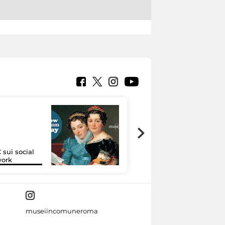
 sui social
Google Arts &
work
Culture
museiincomuneroma