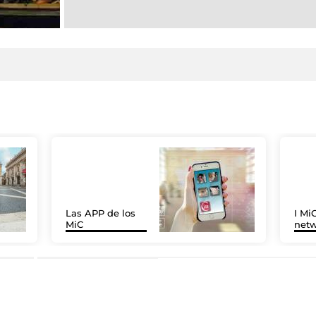
Las APP de los
I MiC
MiC
net