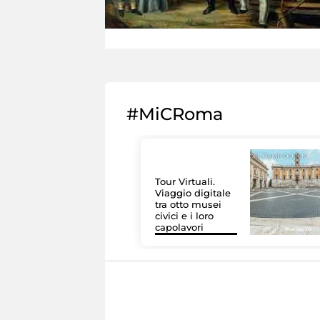
#MiCRoma
Tour Virtuali.
Viaggio digitale
tra otto musei
civici e i loro
capolavori