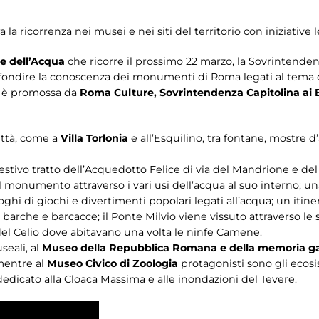
la ricorrenza nei musei e nei siti del territorio con iniziative 
e dell’Acqua
che ricorre il prossimo 22 marzo, la Sovrintende
ondire la conoscenza dei monumenti di Roma legati al tema d
va è promossa da
Roma Culture, Sovrintendenza Capitolina ai B
città, come a
Villa Torlonia
e all’Esquilino, tra fontane, mostre 
estivo tratto dell’Acquedotto Felice di via del Mandrione e del 
a del monumento attraverso i vari usi dell’acqua al suo interno; 
ghi di giochi e divertimenti popolari legati all’acqua; un itin
di barche e barcacce; il Ponte Milvio viene vissuto attraverso le 
del Celio dove abitavano una volta le ninfe Camene.
seali, al
Museo della Repubblica Romana e della memoria ga
 mentre al
Museo Civico di Zoologia
protagonisti sono gli ecosi
edicato alla Cloaca Massima e alle inondazioni del Tevere.