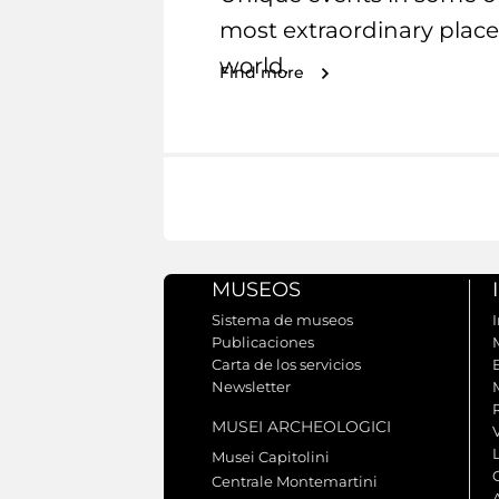
most extraordinary place
world.
Find more
MUSEOS
Sistema de museos
I
Publicaciones
Carta de los servicios
Newsletter
MUSEI ARCHEOLOGICI
Musei Capitolini
Centrale Montemartini