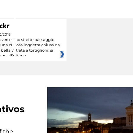
0/2018
averso uno stretto passaggio
 una curiosa loggetta chiusa da
bella vetrata a tortiglioni, si
nge all'ultima
tivos
f the