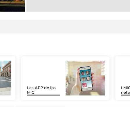
Las APP de los
I MiC
MiC
net