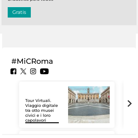
Gratis
#MiCRoma
Tour Virtuali.
Viaggio digitale
tra otto musei
civici e i loro
Las
capolavori
MiC