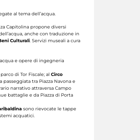
legate al tema dell’acqua.
nza Capitolina propone diversi
ell’acqua, anche con traduzione in
eni Culturali
. Servizi museali a cura
d’acqua e opere di ingegneria
parco di Tor Fiscale; al
Circo
una passeggiata tra Piazza Navona e
erario narrativo attraversa Campo
sue battaglie e da Piazza di Porta
ribaldina
sono rievocate le tappe
stemi acquatici.