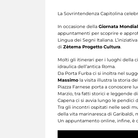
La Sovrintendenza Capitolina celebra 
In occasione della
Giornata Mondial
appuntamenti per scoprire e approf
Lingua dei Segni Italiana. L’iniziati
di
Zètema Progetto Cultura
.
Molti gli itinerari per i luoghi della 
idraulica dell’antica Roma.
Da Porta Furba ci si inoltra nel sugg
Massimo
la visita illustra la stori
Piazza Farnese porta a conoscere luo
Marzio, tra fatti storici e leggende 
Capena ci si avvia lungo le pendici 
Tra gli incontri ospitati nelle sedi mu
della vita marinaresca di Garibaldi,
Un appuntamento online, infine, è d