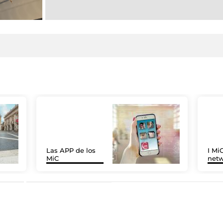
Las APP de los
I MiC
MiC
net