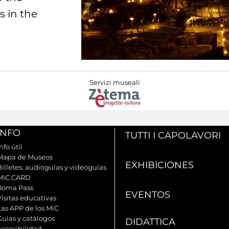
s in the
Servizi museali
INFO
TUTTI I CAPOLAVORI
nfo útil
Mapa de Museos
EXHIBICIONES
Billetes, audioguías y videoguías
MIC CARD
Roma Pass
EVENTOS
Visitas educativas
Las APP de los MiC
Guìas y catàlogos
DIDATTICA
Accesibilidad