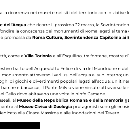
la ricorrenza nei musei e nei siti del territorio con iniziative 
e dell’Acqua
che ricorre il prossimo 22 marzo, la Sovrintende
ondire la conoscenza dei monumenti di Roma legati al tema d
va è promossa da
Roma Culture, Sovrintendenza Capitolina ai B
città, come a
Villa Torlonia
e all’Esquilino, tra fontane, mostre 
estivo tratto dell’Acquedotto Felice di via del Mandrione e del 
a del monumento attraverso i vari usi dell’acqua al suo interno; 
ghi di giochi e divertimenti popolari legati all’acqua; un itin
di barche e barcacce; il Ponte Milvio viene vissuto attraverso le 
del Celio dove abitavano una volta le ninfe Camene.
seali, al
Museo della Repubblica Romana e della memoria ga
 mentre al
Museo Civico di Zoologia
protagonisti sono gli ecosi
edicato alla Cloaca Massima e alle inondazioni del Tevere.