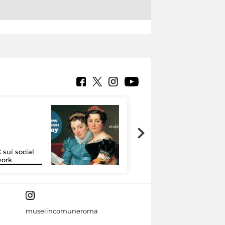
 sui social
Google Arts &
work
Culture
museiincomuneroma