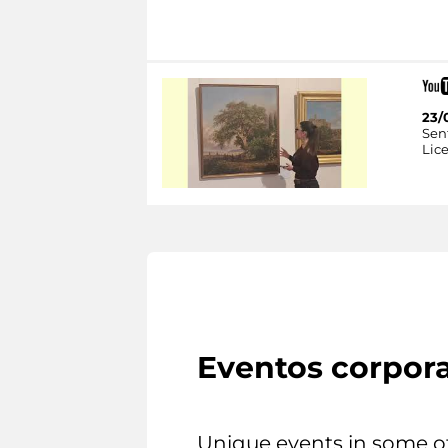
23/
Sent
Lice
Eventos corpora
Unique events in some o