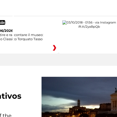
06/2026
ire e raccontare il museo:
o Classico Torquato Tasso
tivos
f the