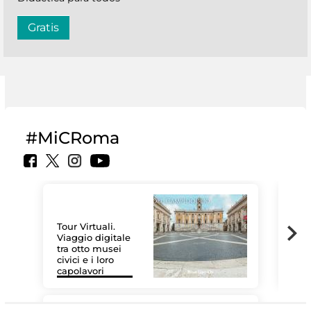
Gratis
#MiCRoma
Tour Virtuali.
Viaggio digitale
tra otto musei
civici e i loro
Las
capolavori
MiC