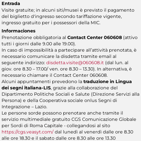
Entrada
Visite gratuite; in alcuni siti/musei è previsto il pagamento
del biglietto d'ingresso secondo tariffazione vigente,
ingresso gratuito per i possessori della MIC.
Informaciones
Prenotazione obbligatoria al
Contact Center 060608
(attivo
tutti i giorni dalle 9.00 alle 19.00).
In caso di impossibilità a partecipare all’attività prenotata, è
necessario comunicare la disdetta tramite email al
seguente indirizzo:
disdetta.visite@060608.it
(dal lun. al
giov. ore 8.30 – 17.00/ ven. ore 8.30 – 13.30). In alternativa, è
necessario chiamare il Contact Center 060608.
Alcuni appuntamenti prevedono la
traduzione in Lingua
dei segni italiana-LIS
, grazie alla collaborazione del
Dipartimento Politiche Sociali e Salute (Direzione Servizi alla
Persona) e della Cooperativa sociale onlus Segni di
Integrazione – Lazio.
Le persone sorde possono prenotare anche tramite il
servizio multimediale gratuito CGS Comunicazione Globale
per Sordi di Roma Capitale - collegandosi al sito
https://cgs.veasyt.com/
dal lunedì al venerdì dalle ore 8.30
alle ore 18.30 e il sabato dalle ore 8.30 alle ore 13.30