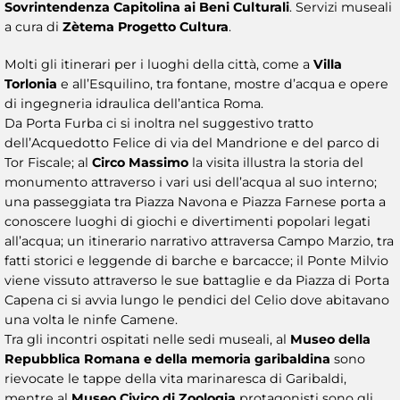
Sovrintendenza Capitolina ai Beni Culturali
. Servizi museali
a cura di
Zètema Progetto Cultura
.
Molti gli itinerari per i luoghi della città, come a
Villa
Torlonia
e all’Esquilino, tra fontane, mostre d’acqua e opere
di ingegneria idraulica dell’antica Roma.
Da Porta Furba ci si inoltra nel suggestivo tratto
dell’Acquedotto Felice di via del Mandrione e del parco di
Tor Fiscale; al
Circo Massimo
la visita illustra la storia del
monumento attraverso i vari usi dell’acqua al suo interno;
una passeggiata tra Piazza Navona e Piazza Farnese porta a
conoscere luoghi di giochi e divertimenti popolari legati
all’acqua; un itinerario narrativo attraversa Campo Marzio, tra
fatti storici e leggende di barche e barcacce; il Ponte Milvio
viene vissuto attraverso le sue battaglie e da Piazza di Porta
Capena ci si avvia lungo le pendici del Celio dove abitavano
una volta le ninfe Camene.
Tra gli incontri ospitati nelle sedi museali, al
Museo della
Repubblica Romana e della memoria garibaldina
sono
rievocate le tappe della vita marinaresca di Garibaldi,
mentre al
Museo Civico di Zoologia
protagonisti sono gli