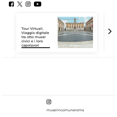
Tour Virtuali.
Viaggio digitale
tra otto musei
civici e i loro
Las
capolavori
MiC
#DiscoverMiC
museiincomuneroma