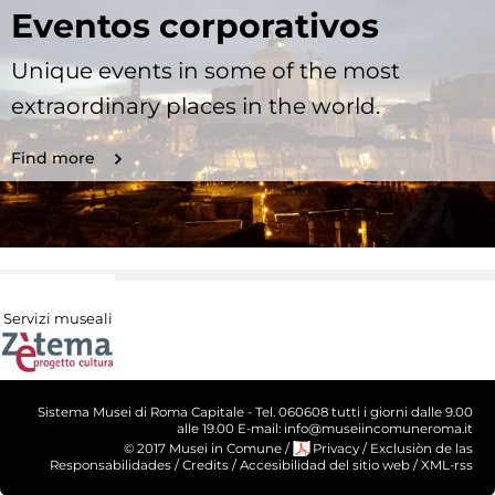
Eventos corporativos
Unique events in some of the most
extraordinary places in the world.
Find more
Servizi museali
Sistema Musei di Roma Capitale - Tel. 060608 tutti i giorni dalle 9.00
alle 19.00 E-mail: info@museiincomuneroma.it
© 2017 Musei in Comune
/
Privacy
/
Exclusiòn de las
Responsabilidades
/
Credits
/
Accesibilidad del sitio web
/
XML-rss