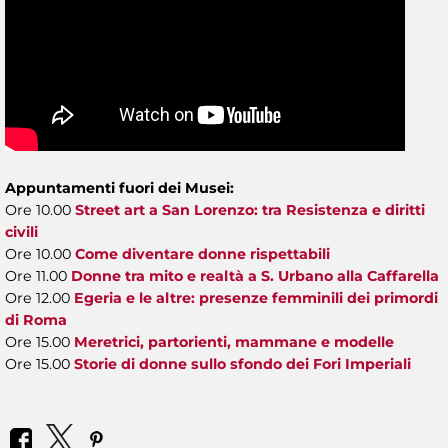
Appuntamenti fuori dei Musei:
Ore 10.00
Street art a San Lorenzo: tra Resistenza e diritti
civili
Ore 10.00
Come diventare donne rispettabili
Ore 11.00
Donne tra mito e realtà a S. Urbano alla Caffarella
Ore 12.00
Egeria e le altre: presenze femminili dei primordi
di Roma
Ore 15.00
Meretrici, partorienti, mammane e modelle
Ore 15.00
Storie di donne sullo sfondo dei Fori Imperiali