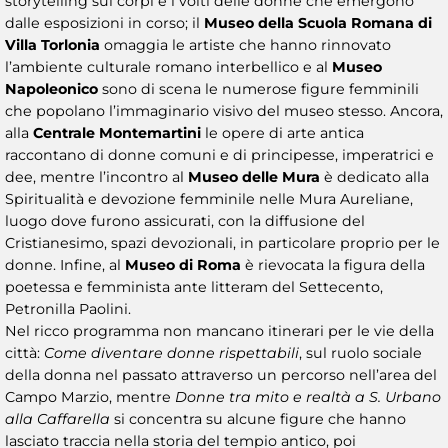
storytelling sui corpi e i volti delle donne che emergono
dalle esposizioni in corso; il
Museo della Scuola Romana di
Villa Torlonia
omaggia le artiste che hanno rinnovato
l’ambiente culturale romano interbellico e al
Museo
Napoleonico
sono di scena le numerose figure femminili
che popolano l’immaginario visivo del museo stesso. Ancora,
alla
Centrale Montemartini
le opere di arte antica
raccontano di donne comuni e di principesse, imperatrici e
dee, mentre l’incontro al
Museo delle Mura
è dedicato alla
Spiritualità e devozione femminile nelle Mura Aureliane,
luogo dove furono assicurati, con la diffusione del
Cristianesimo, spazi devozionali, in particolare proprio per le
donne. Infine, al
Museo di Roma
è rievocata la figura della
poetessa e femminista ante litteram del Settecento,
Petronilla Paolini.
Nel ricco programma non mancano itinerari per le vie della
città:
Come diventare donne rispettabili
, sul ruolo sociale
della donna nel passato attraverso un percorso nell’area del
Campo Marzio, mentre
Donne tra mito e realtà a S. Urbano
alla Caffarella
si concentra su alcune figure che hanno
lasciato traccia nella storia del tempio antico, poi