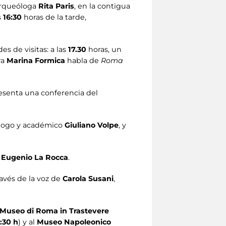
 arqueóloga
Rita Paris
, en la contigua
s
16:30
horas de la tarde,
des de visitas: a las
17.30
horas, un
ra
Marina Formica
habla de
Roma
resenta una conferencia del
eólogo y académico
Giuliano Volpe
, y
o
Eugenio La Rocca
.
través de la voz de
Carola Susani
,
Museo di Roma in Trastevere
:30 h
) y al
Museo Napoleonico