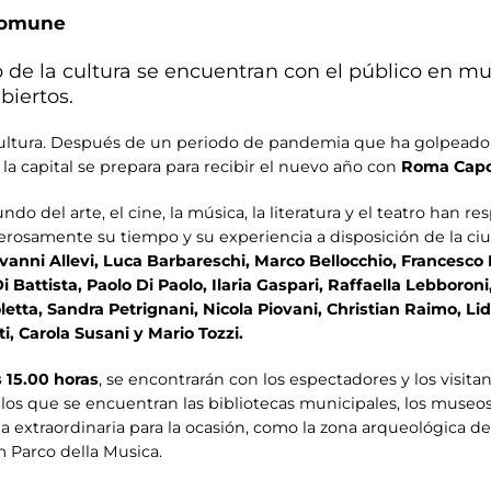
Comune
de la cultura se encuentran con el público en mus
biertos.
cultura. Después de un periodo de pandemia que ha golpeado 
 la capital se prepara para recibir el nuevo año con
Roma Capo
 del arte, el cine, la música, la literatura y el teatro han r
osamente su tiempo y su experiencia a disposición de la ci
vanni Allevi, Luca Barbareschi, Marco Bellocchio, Francesco
Di Battista, Paolo Di Paolo, Ilaria Gaspari, Raffaella Lebboron
etta, Sandra Petrignani, Nicola Piovani, Christian Raimo, Lid
ti, Carola Susani y Mario Tozzi.
s 15.00 horas
, se encontrarán con los espectadores y los visit
los que se encuentran las bibliotecas municipales, los museos cí
a extraordinaria para la ocasión, como la zona arqueológica de F
m Parco della Musica.