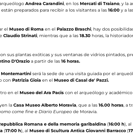
l arqueólogo
Andrea Carandini
, en los
Mercati di Traiano
, y la
, están preparados para recibir a los visitantes a las
16:00
y a la
ar el
Museo di Roma
en el
Palazzo Braschi
, hay dos posibilida
te
Claudio Strinati
, mientras que a las
18.30
horas, la historiado
 con sus plantas exóticas y sus ventanas de vidrios pintados, p
tino D'Orazio
a partir de las
16 horas.
 Montemartini
será la sede de una visita guiada por el arqu
o con
Patrizia Gioia
en el
Museo di Casal de' Pazzi.
tro en el
Museo del Ara Pacis
con el arqueólogo y académic
uyen la
Casa Museo Alberto Moravia
, que a las
16.00 horas
, a 
uomo come fine e Diario Europeo
de Moravia.
Repubblica Romana e della memoria garibaldina
(
16:00 h
), al
ia
(
17:00 h
), al
Museo di Scultura Antica Giovanni Barracco
(
17