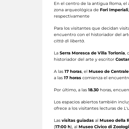
En el centro de la antigua Roma, e
zona arqueológica de
Fori Imperiali
respectivamente
Para los visitantes que decidan visit
encuentro con el historiador del ar
città di libertà
.
La
Serra Moresca de Villa Torlonia
,
historiador del arte y escritor
Costan
A las
17 horas
, el
Museo de Centrale
a las
17 horas
comienza el encuentr
Por último, a las
18.30
horas, encuen
Los espacios abiertos también incl
ofrece a los visitantes lecturas de
L'
Las
visitas guiadas
al
Museo della 
(
17:00 h
), al
Museo Civico di Zoolog