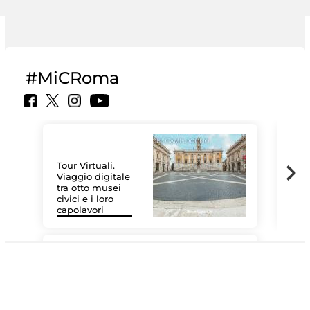
#MiCRoma
Tour Virtuali.
Viaggio digitale
tra otto musei
civici e i loro
Las
capolavori
MiC