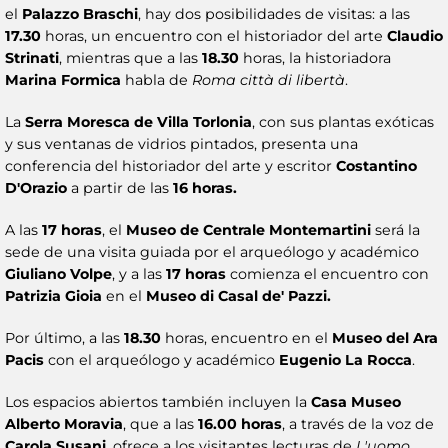
el
Palazzo Braschi
, hay dos posibilidades de visitas: a las
17.30
horas, un encuentro con el historiador del arte
Claudio
Strinati
, mientras que a las
18.30
horas, la historiadora
Marina Formica
habla de
Roma città di libertà
.
La
Serra Moresca de Villa Torlonia
, con sus plantas exóticas
y sus ventanas de vidrios pintados, presenta una
conferencia del historiador del arte y escritor
Costantino
D'Orazio
a partir de las
16 horas.
A las
17 horas
, el
Museo de Centrale Montemartini
será la
sede de una visita guiada por el arqueólogo y académico
Giuliano Volpe
, y a las
17 horas
comienza el encuentro con
Patrizia Gioia
en el
Museo di Casal de' Pazzi.
Por último, a las
18.30
horas, encuentro en el
Museo del Ara
Pacis
con el arqueólogo y académico
Eugenio La Rocca
.
Los espacios abiertos también incluyen la
Casa Museo
Alberto Moravia
, que a las
16.00 horas
, a través de la voz de
Carola Susani
, ofrece a los visitantes lecturas de
L'uomo