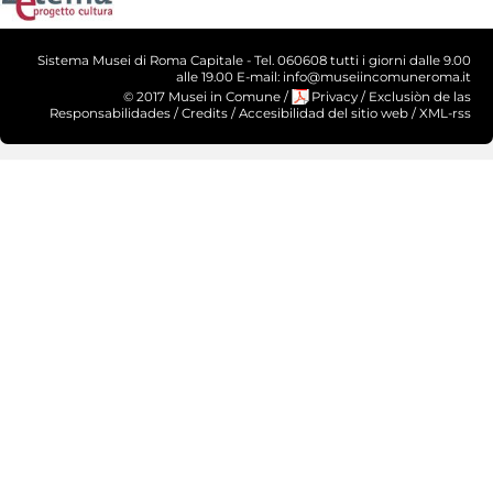
Sistema Musei di Roma Capitale - Tel. 060608 tutti i giorni dalle 9.00
alle 19.00 E-mail: info@museiincomuneroma.it
© 2017 Musei in Comune
/
Privacy
/
Exclusiòn de las
Responsabilidades
/
Credits
/
Accesibilidad del sitio web
/
XML-rss