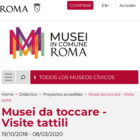
COMPRAR
Acceder
TODOS LOS MUSEOS CÍVICOS
Home
>
Didáctica
>
Proyectos accesibles
>
Musei da toccare - Visite
You are here
tattili
Musei da toccare -
Visite tattili
19/10/2018 - 08/03/2020