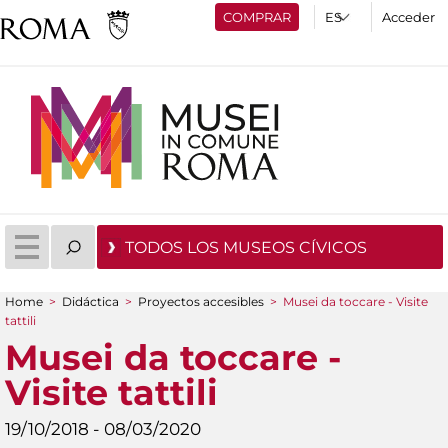
COMPRAR
Acceder
TODOS LOS MUSEOS CÍVICOS
Home
>
Didáctica
>
Proyectos accesibles
>
Musei da toccare - Visite
You are here
tattili
Musei da toccare -
Visite tattili
19/10/2018 - 08/03/2020