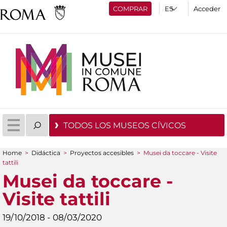
COMPRAR
Acceder
TODOS LOS MUSEOS CÍVICOS
Home
>
Didáctica
>
Proyectos accesibles
>
Musei da toccare - Visite
You are here
tattili
Musei da toccare -
Visite tattili
19/10/2018 - 08/03/2020