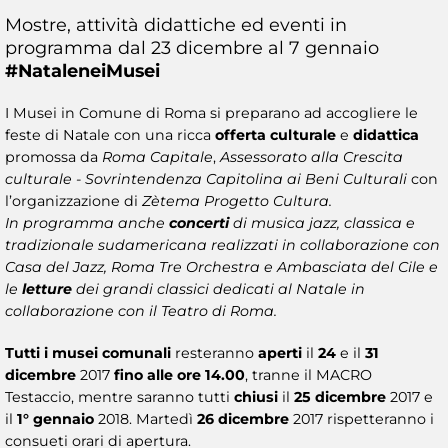
Mostre, attività didattiche ed eventi in
programma dal 23 dicembre al 7 gennaio
#NataleneiMusei​
I Musei in Comune di Roma si preparano ad accogliere le
feste di Natale con una ricca
offerta culturale
e
didattica
promossa da
Roma Capitale
,
Assessorato alla Crescita
culturale - Sovrintendenza Capitolina ai Beni Culturali
con
l’organizzazione di
Zètema Progetto Cultura.
In programma anche
concerti
di musica jazz, classica e
tradizionale sudamericana realizzati in collaborazione con
Casa del Jazz, Roma Tre Orchestra e Ambasciata del Cile e
le
letture
dei grandi classici dedicati al Natale in
collaborazione con il Teatro di Roma.
Tutti i musei comunali
resteranno
aperti
il
24
e il
31
dicembre
2017
fino alle ore 14.00
, tranne il MACRO
Testaccio, mentre saranno tutti
chiusi
il
25 dicembre
2017 e
il
1° gennaio
2018. Martedì
26 dicembre
2017 rispetteranno i
consueti orari di apertura.