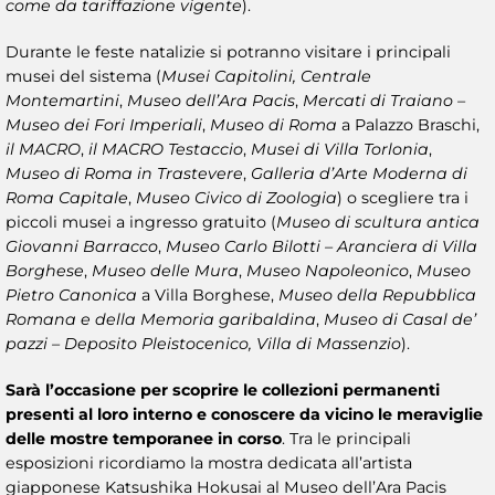
come da tariffazione vigente
).
Durante le feste natalizie si potranno visitare i principali
musei del sistema (
Musei Capitolini, Centrale
Montemartini
,
Museo dell’Ara Pacis
,
Mercati di Traiano –
Museo dei Fori Imperiali
,
Museo di Roma
a Palazzo Braschi,
il MACRO
,
il MACRO Testaccio
,
Musei di Villa Torlonia
,
Museo di Roma in Trastevere
,
Galleria d’Arte Moderna di
Roma Capitale
,
Museo Civico di Zoologia
) o scegliere tra i
piccoli musei a ingresso gratuito (
Museo di scultura antica
Giovanni Barracco
,
Museo Carlo Bilotti – Aranciera di Villa
Borghese
,
Museo delle Mura
,
Museo Napoleonico
,
Museo
Pietro Canonica
a Villa Borghese,
Museo della Repubblica
Romana e della Memoria garibaldina
,
Museo di Casal de’
pazzi – Deposito Pleistocenico, Villa di Massenzio
).
Sarà l’occasione per scoprire le collezioni permanenti
presenti al loro interno e conoscere da vicino le meraviglie
delle
mostre temporanee
in corso
. Tra le principali
esposizioni ricordiamo la mostra dedicata all’artista
giapponese Katsushika Hokusai al Museo dell’Ara Pacis