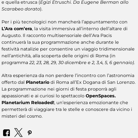
e quella etrusca (
Egizi Etruschi. Da Eugene Berman allo
Scarabeo dorato
).
Per i più tecnologici non mancherà l’appuntamento con
L’Ara com’era
, la visita immersiva all’interno dell’altare di
Augusto. Il racconto multisensoriale dell’Ara Pacis
continuerà la sua programmazione anche durante le
festività natalizie per consentire un viaggio tridimensionale
nell’antichità, alla scoperta delle origini di Roma (in
programma
22, 23, 28, 29, 30 dicembre e 2, 3,4, 5, 6 gennaio).
Altra esperienza da non perdere l’incontro con l’astronomia
offerto dal
Planetario
di Roma all’Ex Dogana di San Lorenzo.
La programmazione nei giorni di festa proporrà agli
appassionati e ai curiosi lo spettacolo
OpenSpaces.
Planetarium Reloaded!
, un’esperienza emozionante che
permetterà di viaggiare tra le stelle e conoscere da vicino i
misteri del cosmo.