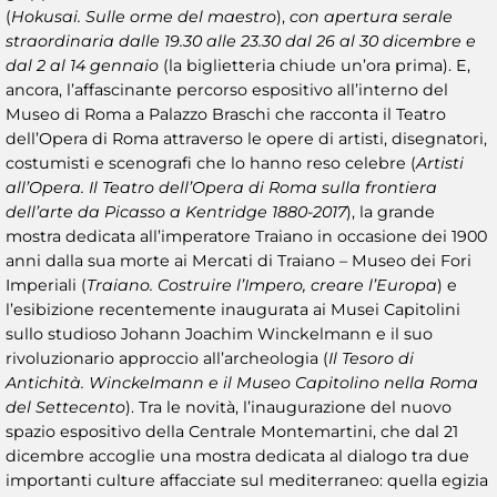
(
Hokusai. Sulle orme del maestro
),
con apertura serale
straordinaria dalle 19.30 alle 23.30 dal 26 al 30 dicembre e
dal 2 al 14 gennaio
(la biglietteria chiude un’ora prima). E,
ancora, l’affascinante percorso espositivo all’interno del
Museo di Roma a Palazzo Braschi che racconta il Teatro
dell’Opera di Roma attraverso le opere di artisti, disegnatori,
costumisti e scenografi che lo hanno reso celebre (
Artisti
all’Opera. Il Teatro dell’Opera di Roma sulla frontiera
dell’arte da Picasso a Kentridge 1880-2017
), la grande
mostra dedicata all’imperatore Traiano in occasione dei 1900
anni dalla sua morte ai Mercati di Traiano – Museo dei Fori
Imperiali (
Traiano. Costruire l’Impero, creare l’Europa
) e
l’esibizione recentemente inaugurata ai Musei Capitolini
sullo studioso Johann Joachim Winckelmann e il suo
rivoluzionario approccio all’archeologia (
Il Tesoro di
Antichità. Winckelmann e il Museo Capitolino nella Roma
del Settecento
). Tra le novità, l’inaugurazione del nuovo
spazio espositivo della Centrale Montemartini, che dal 21
dicembre accoglie una mostra dedicata al dialogo tra due
importanti culture affacciate sul mediterraneo: quella egizia