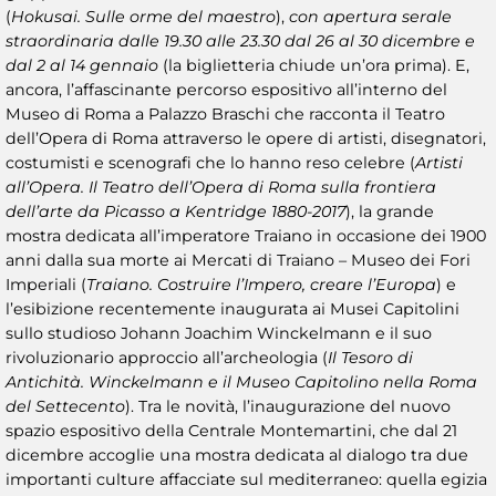
(
Hokusai. Sulle orme del maestro
),
con apertura serale
straordinaria dalle 19.30 alle 23.30 dal 26 al 30 dicembre e
dal 2 al 14 gennaio
(la biglietteria chiude un’ora prima). E,
ancora, l’affascinante percorso espositivo all’interno del
Museo di Roma a Palazzo Braschi che racconta il Teatro
dell’Opera di Roma attraverso le opere di artisti, disegnatori,
costumisti e scenografi che lo hanno reso celebre (
Artisti
all’Opera. Il Teatro dell’Opera di Roma sulla frontiera
dell’arte da Picasso a Kentridge 1880-2017
), la grande
mostra dedicata all’imperatore Traiano in occasione dei 1900
anni dalla sua morte ai Mercati di Traiano – Museo dei Fori
Imperiali (
Traiano. Costruire l’Impero, creare l’Europa
) e
l’esibizione recentemente inaugurata ai Musei Capitolini
sullo studioso Johann Joachim Winckelmann e il suo
rivoluzionario approccio all’archeologia (
Il Tesoro di
Antichità. Winckelmann e il Museo Capitolino nella Roma
del Settecento
). Tra le novità, l’inaugurazione del nuovo
spazio espositivo della Centrale Montemartini, che dal 21
dicembre accoglie una mostra dedicata al dialogo tra due
importanti culture affacciate sul mediterraneo: quella egizia