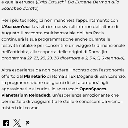
e quella etrusca (
Egizi Etruschi. Da Eugene Berman allo
Scarabeo dorato
).
Per i più tecnologici non mancherà l’appuntamento con
L’Ara com’era
, la visita immersiva all’interno dell’altare di
Augusto. Il racconto multisensoriale dell’Ara Pacis
continuerà la sua programmazione anche durante le
festività natalizie per consentire un viaggio tridimensionale
nell’antichità, alla scoperta delle origini di Roma (in
programma
22, 23, 28, 29, 30 dicembre e 2, 3,4, 5, 6 gennaio).
Altra esperienza da non perdere l’incontro con l’astronomia
offerto dal
Planetario
di Roma all’Ex Dogana di San Lorenzo.
La programmazione nei giorni di festa proporrà agli
appassionati e ai curiosi lo spettacolo
OpenSpaces.
Planetarium Reloaded!
, un’esperienza emozionante che
permetterà di viaggiare tra le stelle e conoscere da vicino i
misteri del cosmo.