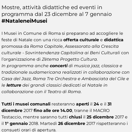
Mostre, attività didattiche ed eventi in
programma dal 23 dicembre al 7 gennaio
#NataleneiMusei​
I Musei in Comune di Roma si preparano ad accogliere le
feste di Natale con una ricca
offerta culturale
e
didattica
promossa da
Roma Capitale
,
Assessorato alla Crescita
culturale - Sovrintendenza Capitolina ai Beni Culturali
con
l’organizzazione di
Zètema Progetto Cultura.
In programma anche
concerti
di musica jazz, classica e
tradizionale sudamericana realizzati in collaborazione con
Casa del Jazz, Roma Tre Orchestra e Ambasciata del Cile e
le
letture
dei grandi classici dedicati al Natale in
collaborazione con il Teatro di Roma.
Tutti i musei comunali
resteranno
aperti
il
24
e il
31
dicembre
2017
fino alle ore 14.00
, tranne il MACRO
Testaccio, mentre saranno tutti
chiusi
il
25 dicembre
2017 e
il
1° gennaio
2018. Martedì
26 dicembre
2017 rispetteranno i
consueti orari di apertura.