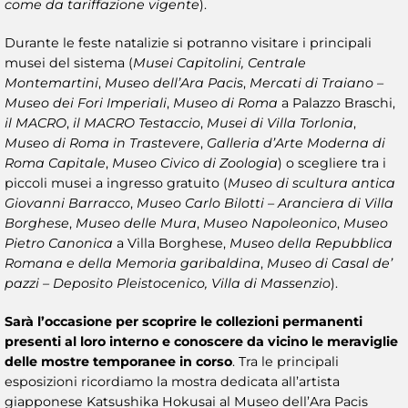
come da tariffazione vigente
).
Durante le feste natalizie si potranno visitare i principali
musei del sistema (
Musei Capitolini, Centrale
Montemartini
,
Museo dell’Ara Pacis
,
Mercati di Traiano –
Museo dei Fori Imperiali
,
Museo di Roma
a Palazzo Braschi,
il MACRO
,
il MACRO Testaccio
,
Musei di Villa Torlonia
,
Museo di Roma in Trastevere
,
Galleria d’Arte Moderna di
Roma Capitale
,
Museo Civico di Zoologia
) o scegliere tra i
piccoli musei a ingresso gratuito (
Museo di scultura antica
Giovanni Barracco
,
Museo Carlo Bilotti – Aranciera di Villa
Borghese
,
Museo delle Mura
,
Museo Napoleonico
,
Museo
Pietro Canonica
a Villa Borghese,
Museo della Repubblica
Romana e della Memoria garibaldina
,
Museo di Casal de’
pazzi – Deposito Pleistocenico, Villa di Massenzio
).
Sarà l’occasione per scoprire le collezioni permanenti
presenti al loro interno e conoscere da vicino le meraviglie
delle
mostre temporanee
in corso
. Tra le principali
esposizioni ricordiamo la mostra dedicata all’artista
giapponese Katsushika Hokusai al Museo dell’Ara Pacis