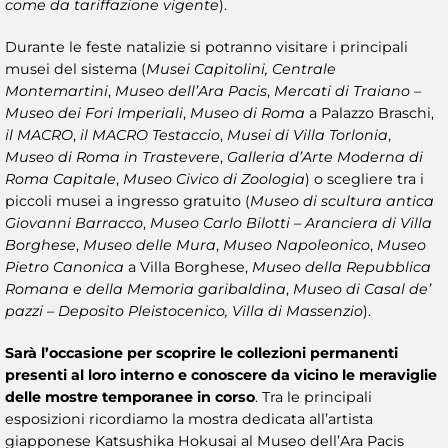
come da tariffazione vigente
).
Durante le feste natalizie si potranno visitare i principali
musei del sistema (
Musei Capitolini, Centrale
Montemartini
,
Museo dell’Ara Pacis
,
Mercati di Traiano –
Museo dei Fori Imperiali
,
Museo di Roma
a Palazzo Braschi,
il MACRO
,
il MACRO Testaccio
,
Musei di Villa Torlonia
,
Museo di Roma in Trastevere
,
Galleria d’Arte Moderna di
Roma Capitale
,
Museo Civico di Zoologia
) o scegliere tra i
piccoli musei a ingresso gratuito (
Museo di scultura antica
Giovanni Barracco
,
Museo Carlo Bilotti – Aranciera di Villa
Borghese
,
Museo delle Mura
,
Museo Napoleonico
,
Museo
Pietro Canonica
a Villa Borghese,
Museo della Repubblica
Romana e della Memoria garibaldina
,
Museo di Casal de’
pazzi – Deposito Pleistocenico, Villa di Massenzio
).
Sarà l’occasione per scoprire le collezioni permanenti
presenti al loro interno e conoscere da vicino le meraviglie
delle
mostre temporanee
in corso
. Tra le principali
esposizioni ricordiamo la mostra dedicata all’artista
giapponese Katsushika Hokusai al Museo dell’Ara Pacis