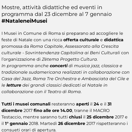
Mostre, attività didattiche ed eventi in
programma dal 23 dicembre al 7 gennaio
#NataleneiMusei​
I Musei in Comune di Roma si preparano ad accogliere le
feste di Natale con una ricca
offerta culturale
e
didattica
promossa da
Roma Capitale
,
Assessorato alla Crescita
culturale - Sovrintendenza Capitolina ai Beni Culturali
con
l’organizzazione di
Zètema Progetto Cultura.
In programma anche
concerti
di musica jazz, classica e
tradizionale sudamericana realizzati in collaborazione con
Casa del Jazz, Roma Tre Orchestra e Ambasciata del Cile e
le
letture
dei grandi classici dedicati al Natale in
collaborazione con il Teatro di Roma.
Tutti i musei comunali
resteranno
aperti
il
24
e il
31
dicembre
2017
fino alle ore 14.00
, tranne il MACRO
Testaccio, mentre saranno tutti
chiusi
il
25 dicembre
2017 e
il
1° gennaio
2018. Martedì
26 dicembre
2017 rispetteranno i
consueti orari di apertura.