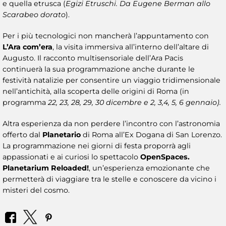
e quella etrusca (
Egizi Etruschi. Da Eugene Berman allo
Scarabeo dorato
).
Per i più tecnologici non mancherà l’appuntamento con
L’Ara com’era
, la visita immersiva all’interno dell’altare di
Augusto. Il racconto multisensoriale dell’Ara Pacis
continuerà la sua programmazione anche durante le
festività natalizie per consentire un viaggio tridimensionale
nell’antichità, alla scoperta delle origini di Roma (in
programma
22, 23, 28, 29, 30 dicembre e 2, 3,4, 5, 6 gennaio).
Altra esperienza da non perdere l’incontro con l’astronomia
offerto dal
Planetario
di Roma all’Ex Dogana di San Lorenzo.
La programmazione nei giorni di festa proporrà agli
appassionati e ai curiosi lo spettacolo
OpenSpaces.
Planetarium Reloaded!
, un’esperienza emozionante che
permetterà di viaggiare tra le stelle e conoscere da vicino i
misteri del cosmo.