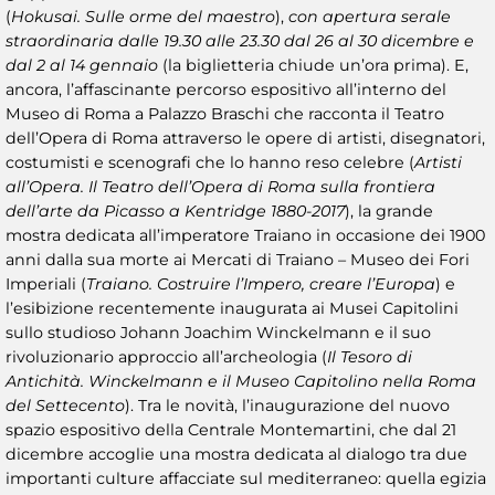
(
Hokusai. Sulle orme del maestro
),
con apertura serale
straordinaria dalle 19.30 alle 23.30 dal 26 al 30 dicembre e
dal 2 al 14 gennaio
(la biglietteria chiude un’ora prima). E,
ancora, l’affascinante percorso espositivo all’interno del
Museo di Roma a Palazzo Braschi che racconta il Teatro
dell’Opera di Roma attraverso le opere di artisti, disegnatori,
costumisti e scenografi che lo hanno reso celebre (
Artisti
all’Opera. Il Teatro dell’Opera di Roma sulla frontiera
dell’arte da Picasso a Kentridge 1880-2017
), la grande
mostra dedicata all’imperatore Traiano in occasione dei 1900
anni dalla sua morte ai Mercati di Traiano – Museo dei Fori
Imperiali (
Traiano. Costruire l’Impero, creare l’Europa
) e
l’esibizione recentemente inaugurata ai Musei Capitolini
sullo studioso Johann Joachim Winckelmann e il suo
rivoluzionario approccio all’archeologia (
Il Tesoro di
Antichità. Winckelmann e il Museo Capitolino nella Roma
del Settecento
). Tra le novità, l’inaugurazione del nuovo
spazio espositivo della Centrale Montemartini, che dal 21
dicembre accoglie una mostra dedicata al dialogo tra due
importanti culture affacciate sul mediterraneo: quella egizia