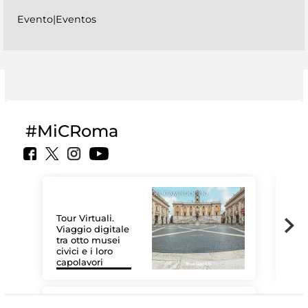
Evento|Eventos
#MiCRoma
Tour Virtuali.
Viaggio digitale
tra otto musei
civici e i loro
Las
capolavori
MiC