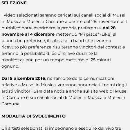
SELEZIONE
I video selezionati saranno caricati sui canali social di Musei
in Musica e Musei in Comune a partire dal 28 novembre e il
pubblico potrà esprimere la propria preferenza,
dal 28
novembre al 4 dicembre
mettendo “Mi piace” (Like) al
brano che preferisce, il solista e la band che avranno
ricevuto più preferenze risulteranno vincitori del contest e
avranno la possibilità di esibirsi live durante la
manifestazione per un tempo massimo di 25 minuti
ognuno.
Dal 5 dicembre 2016
, nell'ambito delle comunicazioni
relative a Musei in Musica, verranno annunciati i nomi degli
artisti vincitori. Sarà data notizia anche sul sito web di Musei
in Comune e sui canali social di Musei in Musica e Musei in
Comune.
MODALITÀ DI SVOLGIMENTO
Gli artisti selezionati si impegnano a eseguire dal vivo tre