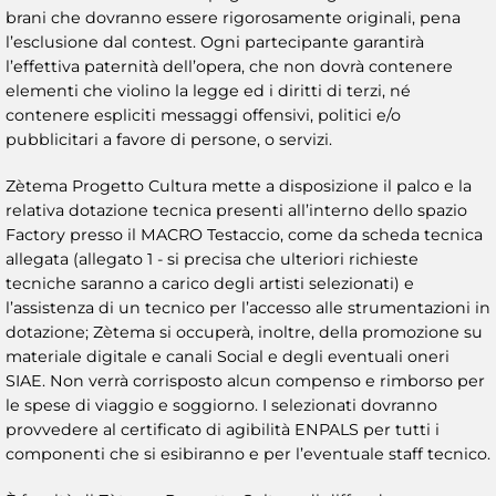
brani che dovranno essere rigorosamente originali, pena
l’esclusione dal contest. Ogni partecipante garantirà
l’effettiva paternità dell’opera, che non dovrà contenere
elementi che violino la legge ed i diritti di terzi, né
contenere espliciti messaggi offensivi, politici e/o
pubblicitari a favore di persone, o servizi.
Zètema Progetto Cultura mette a disposizione il palco e la
relativa dotazione tecnica presenti all’interno dello spazio
Factory presso il MACRO Testaccio, come da scheda tecnica
allegata (allegato 1 - si precisa che ulteriori richieste
tecniche saranno a carico degli artisti selezionati) e
l’assistenza di un tecnico per l’accesso alle strumentazioni in
dotazione; Zètema si occuperà, inoltre, della promozione su
materiale digitale e canali Social e degli eventuali oneri
SIAE. Non verrà corrisposto alcun compenso e rimborso per
le spese di viaggio e soggiorno. I selezionati dovranno
provvedere al certificato di agibilità ENPALS per tutti i
componenti che si esibiranno e per l’eventuale staff tecnico.