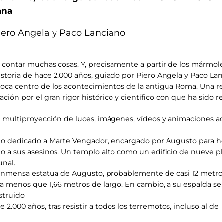
ana
 Piero Angela y Paco Lanciano
 contar muchas cosas. Y, precisamente a partir de los mármole
istoria de hace 2.000 años, guiado por Piero Angela y Paco La
poca centro de los acontecimientos de la antigua Roma. Una 
ón por el gran rigor histórico y científico con que ha sido re
na multiproyección de luces, imágenes, vídeos y animaciones
plo dedicado a Marte Vengador, encargado por Augusto para ho
o a sus asesinos. Un templo alto como un edificio de nueve 
unal.
inmensa estatua de Augusto, probablemente de casi 12 metros 
da menos que 1,66 metros de largo. En cambio, a su espalda s
struido
 2.000 años, tras resistir a todos los terremotos, incluso al 