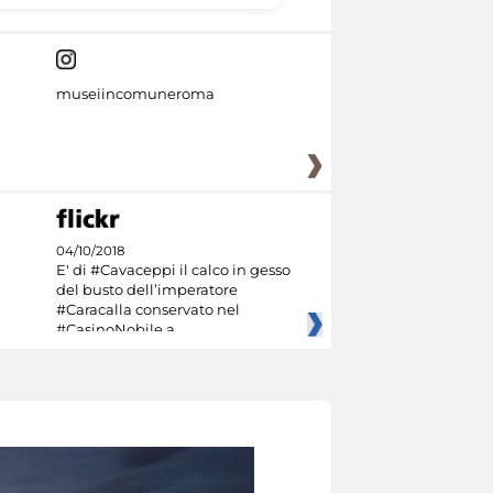
museiincomuneroma
04/10/2018
E' di #Cavaceppi il calco in gesso
del busto dell’imperatore
#Caracalla conservato nel
#CasinoNobile a