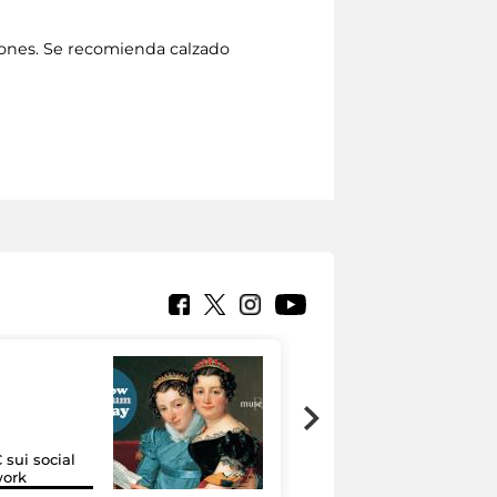
iones. Se recomienda calzado
 sui social
Google Arts &
work
Culture