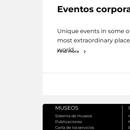
Eventos corpora
Unique events in some o
most extraordinary place
world.
Find more
MUSEOS
Sistema de museos
I
Publicaciones
Carta de los servicios