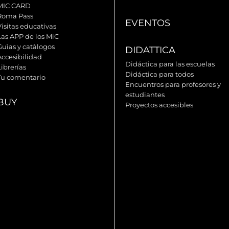
MIC CARD
Roma Pass
EVENTOS
Visitas educativas
Las APP de los MiC
Guìas y catàlogos
DIDATTICA
Accesibilidad
Didáctica para las escuelas
ibrerías
Didáctica para todos
Tu comentario
Encuentros para profesores y
estudiantes
BUY
Proyectos accesibles