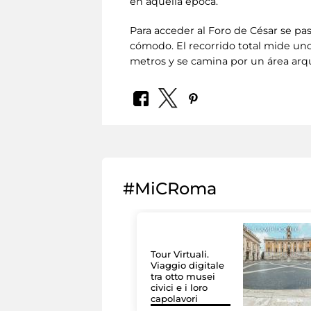
en aquella época.
Para acceder al Foro de César se p
cómodo. El recorrido total mide un
metros y se camina por un área arq
#MiCRoma
Tour Virtuali.
Viaggio digitale
tra otto musei
civici e i loro
capolavori