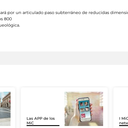
asará por un articulado paso subterráneo de reducidas dimens
os 800
ueológica.
Las APP de los
I MiC
MiC
net