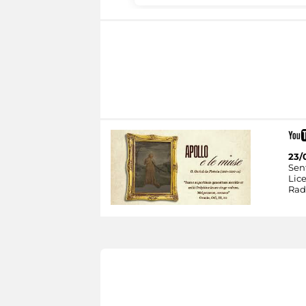
23/
Sent
Lic
Rad