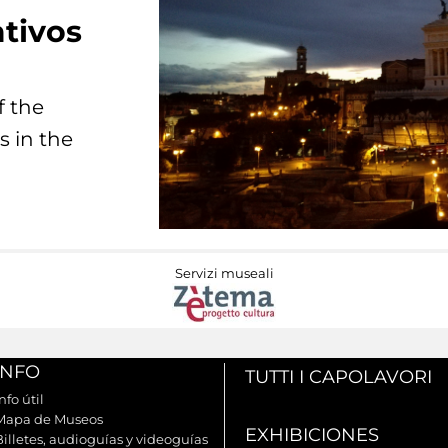
tivos
f the
s in the
Servizi museali
INFO
TUTTI I CAPOLAVORI
nfo útil
Mapa de Museos
EXHIBICIONES
Billetes, audioguías y videoguías