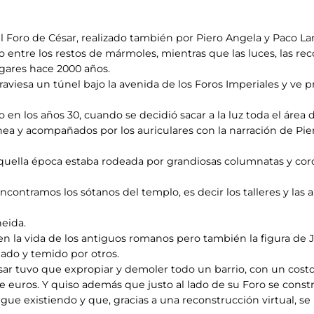
 Foro de César, realizado también por Piero Angela y Paco La
o entre los restos de mármoles, mientras que las luces, las rec
ugares hace 2000 años.
 atraviesa un túnel bajo la avenida de los Foros Imperiales y ve 
 en los años 30, cuando se decidió sacar a la luz toda el área d
nea y acompañados por los auriculares con la narración de Pier
 aquella época estaba rodeada por grandiosas columnatas y co
ncontramos los sótanos del templo, es decir los talleres y las 
neida.
 en la vida de los antiguos romanos pero también la figura de 
iado y temido por otros.
César tuvo que expropiar y demoler todo un barrio, con un costo
 euros. Y quiso además que justo al lado de su Foro se constr
igue existiendo y que, gracias a una reconstrucción virtual, s