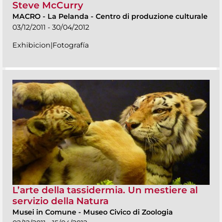
Steve McCurry
MACRO
-
La Pelanda - Centro di produzione culturale
03/12/2011 - 30/04/2012
Exhibicion|Fotografía
L’arte della tassidermia. Un mestiere al
servizio della Natura
Musei in Comune
-
Museo Civico di Zoologia