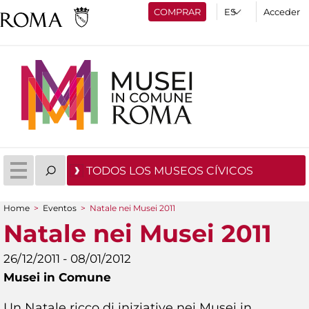
COMPRAR
Acceder
TODOS LOS MUSEOS CÍVICOS
Home
>
Eventos
>
Natale nei Musei 2011
You are here
Natale nei Musei 2011
26/12/2011 - 08/01/2012
Musei in Comune
Un Natale ricco di iniziative nei Musei in