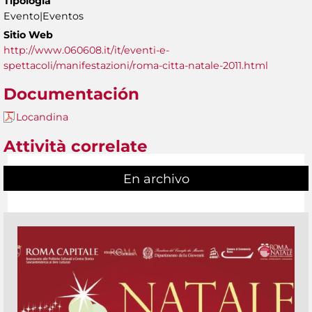
Tipología
Evento|Eventos
Sitio Web
http://www.060608.it/it/eventi-e-
spettacoli/manifestazioni/roma-citta-natale-2011.html
Documentación
Locandina
Attività correlate
En archivo