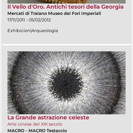
Il Vello d'Oro. Antichi tesori della Georgia
Mercati di Traiano Museo dei Fori Imperiali
17/11/2011 - 05/02/2012
Exhibicion|Arqueología
La Grande astrazione celeste
Arte cinese del XXI secolo
MACRO
-
MACRO Testaccio