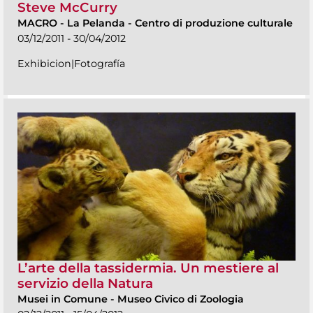
Steve McCurry
MACRO
-
La Pelanda - Centro di produzione culturale
03/12/2011 - 30/04/2012
Exhibicion|Fotografía
L’arte della tassidermia. Un mestiere al
servizio della Natura
Musei in Comune
-
Museo Civico di Zoologia