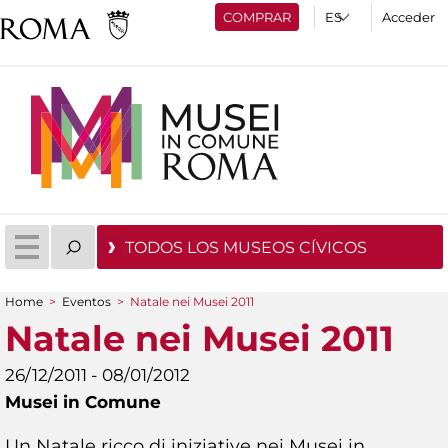
COMPRAR
Acceder
TODOS LOS MUSEOS CÍVICOS
Home
>
Eventos
>
Natale nei Musei 2011
You are here
Natale nei Musei 2011
26/12/2011 - 08/01/2012
Musei in Comune
Un Natale ricco di iniziative nei Musei in