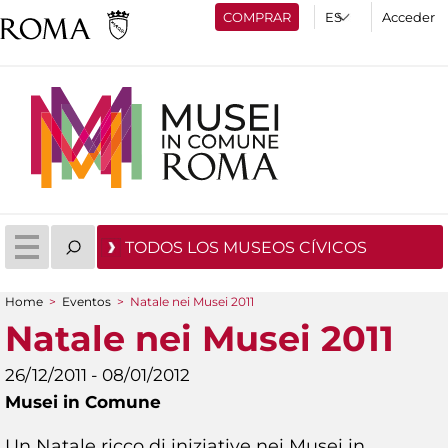
COMPRAR
Acceder
TODOS LOS MUSEOS CÍVICOS
Home
>
Eventos
>
Natale nei Musei 2011
You are here
Natale nei Musei 2011
26/12/2011 - 08/01/2012
Musei in Comune
Un Natale ricco di iniziative nei Musei in