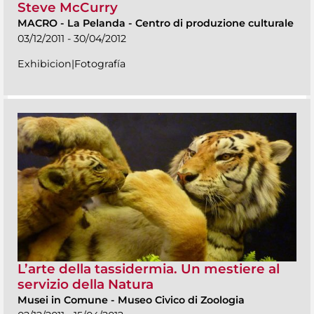
Steve McCurry
MACRO
-
La Pelanda - Centro di produzione culturale
03/12/2011 - 30/04/2012
Exhibicion|Fotografía
L’arte della tassidermia. Un mestiere al
servizio della Natura
Musei in Comune
-
Museo Civico di Zoologia