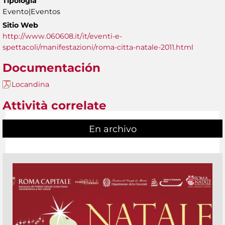
Tipología
Evento|Eventos
Sitio Web
http://www.060608.it/it/eventi-e-
spettacoli/manifestazioni/roma-citta-natale-2011.html
Documentación
Locandina
Attività correlate
En archivo