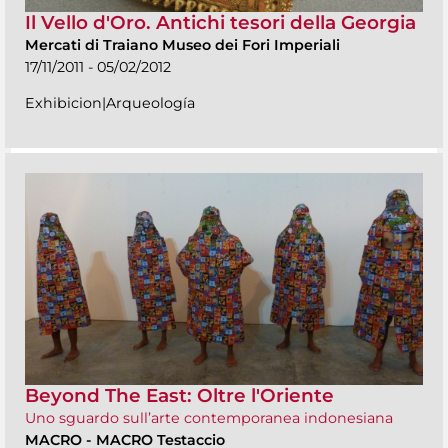
Il Vello d'Oro. Antichi tesori della Georgia
Mercati di Traiano Museo dei Fori Imperiali
17/11/2011 - 05/02/2012
Exhibicion|Arqueología
Beyond The East: Oltre l'Oriente
Uno sguardo sull’arte contemporanea indonesiana
MACRO
-
MACRO Testaccio