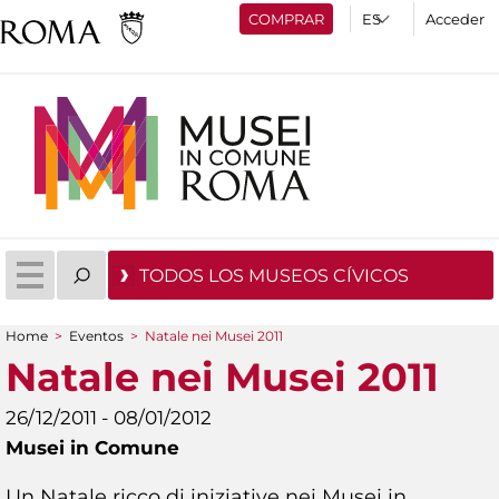
COMPRAR
Acceder
TODOS LOS MUSEOS CÍVICOS
Home
>
Eventos
>
Natale nei Musei 2011
You are here
Natale nei Musei 2011
26/12/2011 - 08/01/2012
Musei in Comune
Un Natale ricco di iniziative nei Musei in