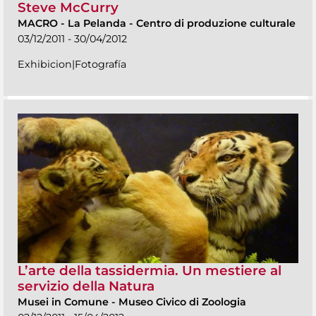
Steve McCurry
MACRO
-
La Pelanda - Centro di produzione culturale
03/12/2011 - 30/04/2012
Exhibicion|Fotografía
L’arte della tassidermia. Un mestiere al
servizio della Natura
Musei in Comune
-
Museo Civico di Zoologia