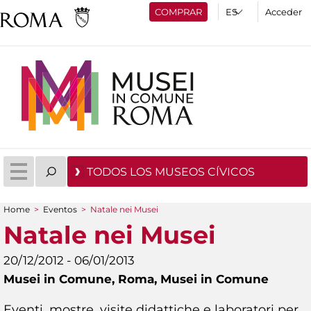
COMPRAR
Acceder
TODOS LOS MUSEOS CÍVICOS
Home
>
Eventos
>
Natale nei Musei
You are here
Natale nei Musei
20/12/2012 - 06/01/2013
Musei in Comune,
Roma, Musei in Comune
Eventi, mostre, visite didattiche e laboratori per