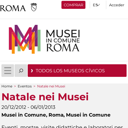
COMPRAR
Acceder
TODOS LOS MUSEOS CÍVICOS
Home
>
Eventos
>
Natale nei Musei
You are here
Natale nei Musei
20/12/2012 - 06/01/2013
Musei in Comune,
Roma, Musei in Comune
Eventi, mostre, visite didattiche e laboratori per