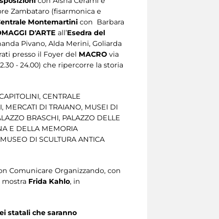
sposizioni
con Aisha Cerami e
tore Zambataro (fisarmonica e
entrale Montemartini
con Barbara
OMAGGI D'ARTE
all’
Esedra del
nanda Pivano, Alda Merini, Goliarda
ati presso il Foyer del
MACRO
via
22.30 - 24.00) che ripercorre
la storia
CAPITOLINI, CENTRALE
 MERCATI DI TRAIANO, MUSEI DI
ALAZZO BRASCHI, PALAZZO DELLE
NA E DELLA MEMORIA
 MUSEO DI SCULTURA ANTICA
con Comunicare Organizzando, con
a mostra
Frida Kahlo
, in
i statali che saranno