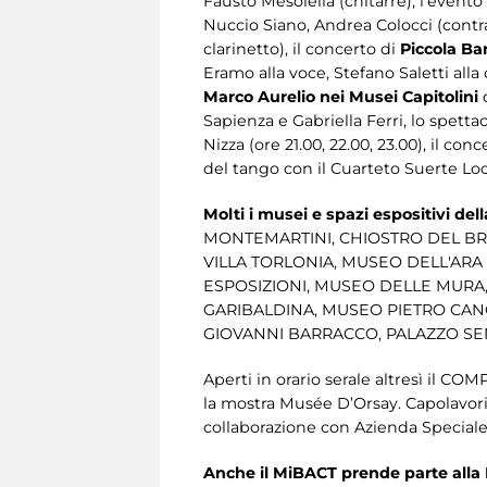
Fausto Mesolella (chitarre), l’event
Nuccio Siano, Andrea Colocci (contr
clarinetto), il concerto di
Piccola Ba
Eramo alla voce, Stefano Saletti alla 
Marco Aurelio nei Musei Capitolini
Sapienza e Gabriella Ferri, lo spetta
Nizza (ore 21.00, 22.00, 23.00), il con
del tango con il Cuarteto Suerte Loc
Molti i musei e spazi espositivi dell
MONTEMARTINI, CHIOSTRO DEL BRAM
VILLA TORLONIA, MUSEO DELL'ARA
ESPOSIZIONI, MUSEO DELLE MUR
GARIBALDINA, MUSEO PIETRO CANO
GIOVANNI BARRACCO, PALAZZO SE
Aperti in orario serale altresì i
la mostra Musée D’Orsay. Capolavori
collaborazione con Azienda Speciale
Anche il MiBACT prende parte alla 