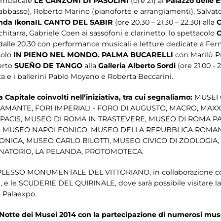
o musicale
LE CANZONI DI PASOLINI
(ore 21) al
Palazzo delle E
abbasso), Roberto Marino (pianoforte e arrangiamenti), Salva
nda Ikona
IL CANTO DEL SABIR
(ore 20.30 – 21.30 – 22.30) alla
C
chitarra, Gabriele Coen ai sassofoni e clarinetto, lo spettacolo
dalle 20.30 con performance musicali e letture dedicate a Fer
colo
IN PIENO NEL MONDO. PALMA BUCARELLI
con Marilù Pr
certo
SUEÑO DE TANGO
alla
Galleria Alberto Sordi
(ore 21.00 - 
a e i ballerini Pablo Moyano e Roberta Beccarini.
a Capitale coinvolti nell’iniziativa, tra cui segnaliamo:
MUSEI 
ANTE, FORI IMPERIALI - FORO DI AUGUSTO, MACRO, MAXXI,
 PACIS, MUSEO DI ROMA IN TRASTEVERE, MUSEO DI ROMA P
A, MUSEO NAPOLEONICO, MUSEO DELLA REPUBBLICA ROMA
NICA, MUSEO CARLO BILOTTI, MUSEO CIVICO DI ZOOLOGIA,
NATORIO, LA PELANDA, PROTOMOTECA.
l COMPLESSO MONUMENTALE DEL VITTORIANO, in collaborazione 
, e le SCUDERIE DEL QUIRINALE, dove sarà possibile visitare l
 Palaexpo.
Notte dei Musei 2014 con la partecipazione di numerosi muse