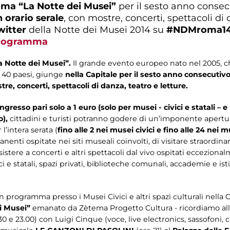
oma “La Notte dei Musei”
per il sesto anno conse
n orario serale
, con mostre, concerti, spettacoli di 
witter
della Notte dei Musei 2014 su
#NDMroma14
 programma
 Notte dei Musei”.
Il grande evento europeo nato nel 2005, c
 40 paesi, giunge
nella Capitale per il sesto anno consecutivo
tre, concerti, spettacoli di danza, teatro e letture.
ingresso pari solo a 1 euro (solo per musei - civici e statali – e
o),
cittadini e turisti potranno godere di un’imponente apertur
l’intera serata (
fino alle 2 nei musei civici e fino alle 24 nei mu
nti ospitate nei siti museali coinvolti, di visitare straordina
istere a concerti e altri spettacoli dal vivo ospitati eccezionalme
ci e statali, spazi privati, biblioteche comunali, accademie e istit
n programma presso i Musei Civici e altri spazi culturali nella
i Musei”
emanato da Zètema Progetto Cultura - ricordiamo al
30 e 23.00) con Luigi Cinque (voce, live electronics, sassofoni, 