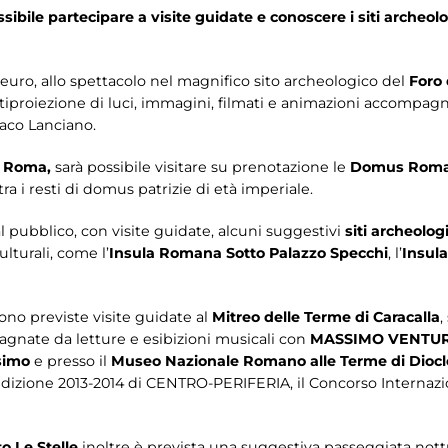
sibile partecipare a visite guidate e conoscere i siti archeol
 euro, allo spettacolo nel magnifico sito archeologico del
Foro 
tiproiezione di luci, immagini, filmati e animazioni accompagn
Paco Lanciano.
i Roma,
sarà possibile visitare su prenotazione le
Domus Romane
ra i resti di domus patrizie di età imperiale.
 pubblico, con visite guidate, alcuni suggestivi
siti archeologi
lturali, come l’
Insula Romana Sotto Palazzo Specchi
, l’
Insula
ono previste visite guidate al
Mitreo delle Terme di Caracalla
,
agnate da letture e esibizioni musicali con
MASSIMO VENTUR
simo
e presso il
Museo Nazionale Romano alle Terme di Diocl
ell'edizione 2013-2014 di CENTRO-PERIFERIA, il Concorso Interna
o Le Stelle
inoltre è prevista una suggestiva passeggiata nott