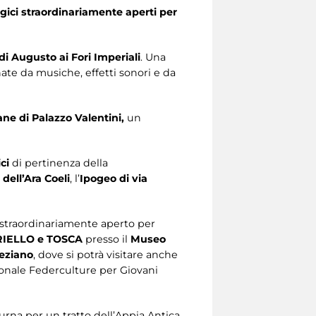
ogici straordinariamente aperti per
di Augusto ai Fori Imperiali
. Una
ate da musiche, effetti sonori e da
 di Palazzo Valentini,
un
ci
di pertinenza della
 dell’Ara Coeli
, l’
Ipogeo di via
 straordinariamente aperto per
IELLO e TOSCA
presso il
Museo
eziano
, dove si potrà visitare anche
zionale Federculture per Giovani
urna per un tratto dell’Appia Antica