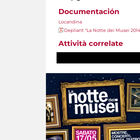
Documentación
Locandina
Depliant "La Notte dei Musei 2014
Attività correlate