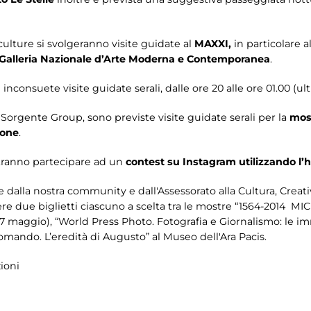
lture si svolgeranno visite guidate al
MAXXI,
in particolare al
alleria Nazionale d’Arte Moderna e Contemporanea
.
inconsuete visite guidate serali, dalle ore 20 alle ore 01.00 (ul
Sorgente Group, sono previste visite guidate serali per la
most
tone
.
otranno partecipare ad un
contest su Instagram utilizzando 
elte dalla nostra community e dall'Assessorato alla Cultura, Crea
avere due biglietti ciascuno a scelta tra le mostre “1564-2014
 27 maggio), “World Press Photo. Fotografia e Giornalismo: le 
comando. L’eredità di Augusto” al Museo dell'Ara Pacis.
ioni