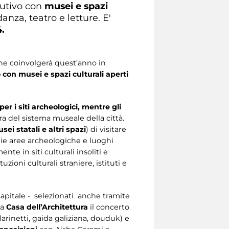
cutivo con
musei e spazi
danza, teatro e letture. E'
.
he coinvolgerà quest’anno in
 con musei e spazi culturali aperti
 per i siti archeologici, mentre gli
a del sistema museale della città.
sei statali e altri spazi
) di visitare
rie aree archeologiche e luoghi
nte in siti culturali insoliti e
uzioni culturali straniere, istituti e
 Capitale - selezionati anche tramite
la
Casa dell’Architettura
il concerto
clarinetti, gaida galiziana, douduk) e