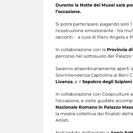
Durante la Notte dei Musei sarà pos
l’occasione.
Si potrà partecipare, pagando solo 1
ricostruzione emozionante - tra mul
racconti - a cura di Piero Angela e 
In collaborazione con la
Provincia d
percorso nel sottosuolo del Palazzo t
Saranno straordinariamente aperti al
Sovrintendenza Capitolina ai Beni Cu
Livenza
, e il
Sepolcro degli Scipioni
.
In collaborazione con Coopculture s
l'occasione, e visite guidate accomp
Nazionale Romano in Palazzo Mas
la mostra collettiva dei finalisti d
Artisti.
Nell'ambito dell'iniziativa
Appia Sott