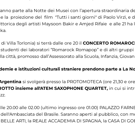
nno parte alla Notte dei Musei con l’apertura straordinaria
ne
la proiezione del film "Tutti i santi giorni" di Paolo Virzì, e d
ttorica degli artisti Maysoon Bakir e Amjed Rifaie e alle 21 ha
ka.
 Villa Torlonia) si terrà dalle ore 20 il
CONCERTO ROMAROC
studenti dei laboratori “Romarock Romapop” e di altri gruppi d
a città, promosso dall’Assessorato alla Scuola, Infanzia, Giovan
mie e istituzioni culturali straniere prendono parte a La N
Argentina
si svolgerà presso la
PROTOMOTECA (ore 21,30 e ore 2
ROTTO insieme all'ATEM SAXOPHONE QUARTET,
in cui si int
zz.
alle 20.00 alle 02.00 (ultimo ingresso ore 01.00) PALAZZO FARN
 dell'Ambasciata del Brasile. Saranno aperti al pubblico, con
 BELLE ARTI, la REALE ACCADEMIA DI SPAGNA, la CASA DI GOE