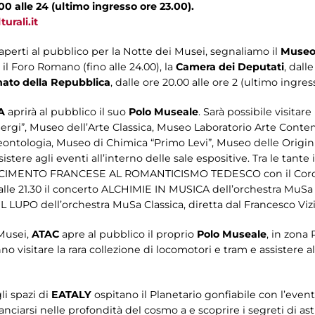
00 alle 24 (ultimo ingresso ore 23.00).
urali.it
 aperti al pubblico per la Notte dei Musei, segnaliamo il
Museo
il Foro Romano (fino alle 24.00), la
Camera dei Deputati
, dall
ato della Repubblica
, dalle ore 20.00 alle ore 2 (ultimo ingre
A
aprirà al pubblico il suo
Polo Museale
. Sarà possibile visitar
 Sergi”, Museo dell’Arte Classica, Museo Laboratorio Arte Con
ontologia, Museo di Chimica “Primo Levi”, Museo delle Origini
ere agli eventi all’interno delle sale espositive. Tra le tante
INASCIMENTO FRANCESE AL ROMANTICISMO TEDESCO con il Coro 
alle 21.30 il concerto ALCHIMIE IN MUSICA
dell’orchestra MuSa J
IL LUPO dell’orchestra MuSa Classica, diretta dal Francesco Vizi
Musei,
ATAC
apre al pubblico il proprio
Polo Museale
, in zona 
anno visitare la rara collezione di locomotori e tram e assistere
li spazi di
EATALY
ospitano il Planetario gonfiabile con l’e
ciarsi nelle profondità del cosmo a e scoprire i segreti di ast