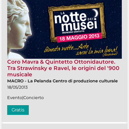
Coro Mavra & Quintetto Ottonidautore.
Tra Strawinsky e Ravel, le origini del '900
musicale
MACRO
-
La Pelanda Centro di produzione culturale
18/05/2013
Evento|Concierto
Gratis