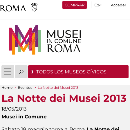
COMPRAR
Acceder
TODOS LOS MUSEOS CÍVICOS
Home
>
Eventos
>
La Notte dei Musei 2013
You are here
La Notte dei Musei 2013
18/05/2013
Musei in Comune
Sabato 18 maggio torna a Roma
La Notte dei