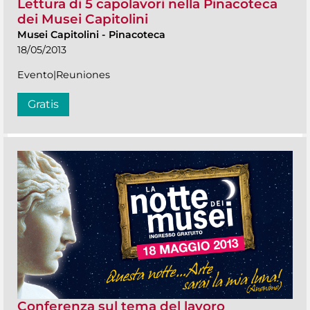
Lettura di 5 capolavori nella Pinacoteca
dei Musei Capitolini
Musei Capitolini
-
Pinacoteca
18/05/2013
Evento|Reuniones
Gratis
Conferenza sul tema del lavoro