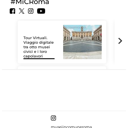
#MiCRoma
Tour Virtuali.
Viaggio digitale
tra otto musei
civici e i loro
Las
capolavori
MiC
#DiscoverMiC
museiincomuneroma