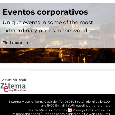
Eventos corporativos
Unique events in some of the most
extraordinary places in the world.
Find more
Servizi museali
Sistema Musei di Roma Capitale - Tel. 060608 tutti i giorni dalle 9.00
alle 19.00 E-mail: info@museiincomuneroma.it
© 2017 Musei in Comune
/
Privacy
/
Exclusiòn de las
Responsabilidades
/
Credits
/
Accesibilidad del sitio web
/
XML-rss