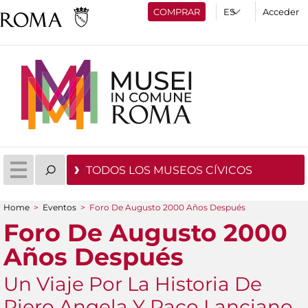
COMPRAR
Acceder
TODOS LOS MUSEOS CÍVICOS
Home
>
Eventos
>
Foro De Augusto 2000 Años Después
You are here
Foro De Augusto 2000
Años Después
Un Viaje Por La Historia De
Piero Angela Y Paco Lanciano