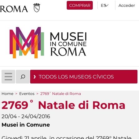
COMPRAR
Acceder
TODOS LOS MUSEOS CÍVICOS
Home
>
Eventos
>
2769˚ Natale di Roma
You are here
2769˚ Natale di Roma
20/04 - 24/04/2016
Musei in Comune
Giovedì 21 aprile, in occasione del 2769° Natale