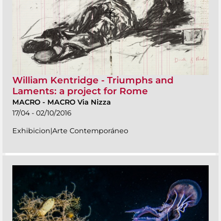
William Kentridge - Triumphs and
Laments: a project for Rome
MACRO
-
MACRO Via Nizza
17/04 - 02/10/2016
Exhibicion|Arte Contemporáneo