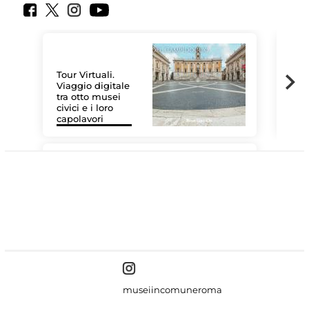
Tour Virtuali.
Viaggio digitale
tra otto musei
civici e i loro
Las
capolavori
MiC
#DiscoverMiC
museiincomuneroma