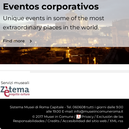
Eventos corporativos
Unique events in some of the most
extraordinary places in the world.
Find more
Servizi museali
Sistema Musei di Roma Capitale - Tel. 060608 tutti i giorni dalle 9.00
alle 19.00 E-mail: info@museiincomuneroma.it
© 2017 Musei in Comune
/
Privacy
/
Exclusiòn de las
Responsabilidades
/
Credits
/
Accesibilidad del sitio web
/
XML-rss