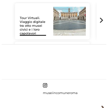
Tour Virtuali.
Viaggio digitale
tra otto musei
civici e i loro
Las
capolavori
MiC
#DiscoverMiC
museiincomuneroma