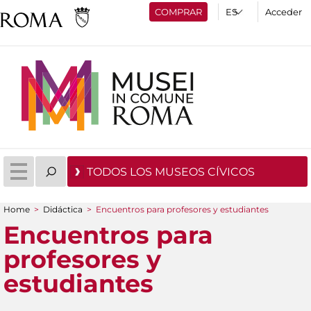
COMPRAR
Acceder
TODOS LOS MUSEOS CÍVICOS
Home
>
Didáctica
>
Encuentros para profesores y estudiantes
You are here
Encuentros para
profesores y
estudiantes