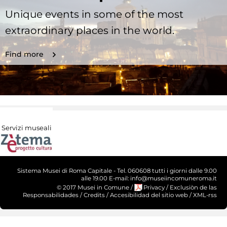
Unique events in some of the most
extraordinary places in the world.
Find more
Servizi museali
Sistema Musei di Roma Capitale - Tel. 060608 tutti i giorni dalle 9.00
alle 19.00 E-mail: info@museiincomuneroma.it
© 2017 Musei in Comune
/
Privacy
/
Exclusiòn de las
Responsabilidades
/
Credits
/
Accesibilidad del sitio web
/
XML-rss