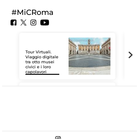
#MiCRoma
Tour Virtuali.
Viaggio digitale
tra otto musei
civici e i loro
Las
capolavori
MiC
#DiscoverMiC