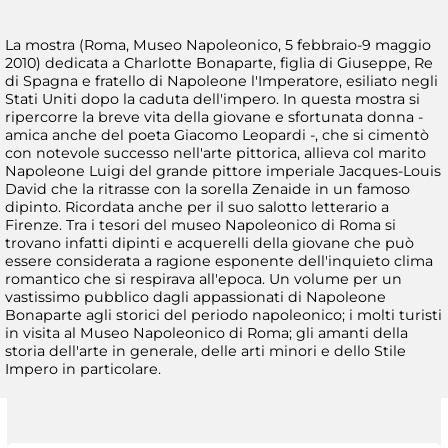
La mostra (Roma, Museo Napoleonico, 5 febbraio-9 maggio
2010) dedicata a Charlotte Bonaparte, figlia di Giuseppe, Re
di Spagna e fratello di Napoleone l'Imperatore, esiliato negli
Stati Uniti dopo la caduta dell'impero. In questa mostra si
ripercorre la breve vita della giovane e sfortunata donna -
amica anche del poeta Giacomo Leopardi -, che si cimentò
con notevole successo nell'arte pittorica, allieva col marito
Napoleone Luigi del grande pittore imperiale Jacques-Louis
David che la ritrasse con la sorella Zenaide in un famoso
dipinto. Ricordata anche per il suo salotto letterario a
Firenze. Tra i tesori del museo Napoleonico di Roma si
trovano infatti dipinti e acquerelli della giovane che può
essere considerata a ragione esponente dell'inquieto clima
romantico che si respirava all'epoca. Un volume per un
vastissimo pubblico dagli appassionati di Napoleone
Bonaparte agli storici del periodo napoleonico; i molti turisti
in visita al Museo Napoleonico di Roma; gli amanti della
storia dell'arte in generale, delle arti minori e dello Stile
Impero in particolare.