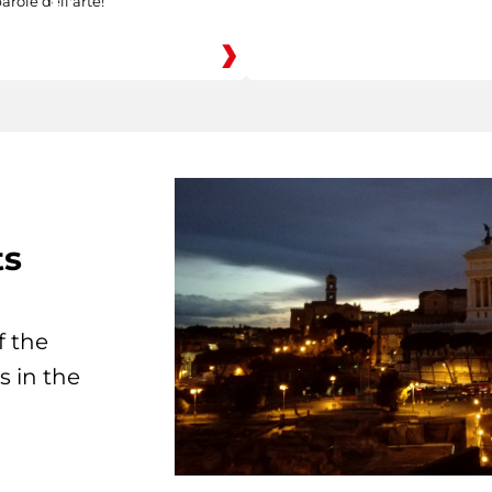
arole dell'arte!
ts
f the
s in the