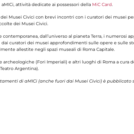
 aMICi, attività dedicate ai possessori della
MiC Card
.
a dei Musei Civici con brevi incontri con i curatori dei musei p
colte dei Musei Civici.
l’arte contemporanea, dall’universo al pianeta Terra, i numerosi 
e dai curatori dei musei approfondimenti sulle opere e sulle st
lmente allestite negli spazi museali di Roma Capitale.
ree archeologiche (Fori Imperiali) e altri luoghi di Roma a cura 
Teatro Argentina).
amenti di aMICi (anche fuori dai Musei Civici) è pubblicato 