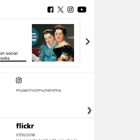
on social
Google Arts &
orks
Culture
museiincomuneroma
07/10/2018