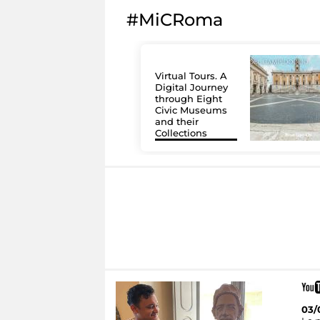
#MiCRoma
Virtual Tours. A
Digital Journey
through Eight
Civic Museums
and their
Collections
03/