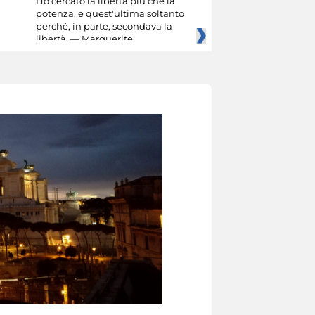
Ho cercato la libertà più che la
potenza, e quest'ultima soltanto
perché, in parte, secondava la
libertà. — Marguerite