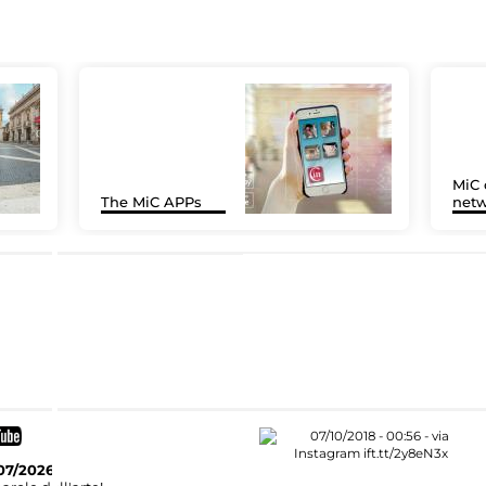
MiC 
The MiC APPs
netw
07/2026