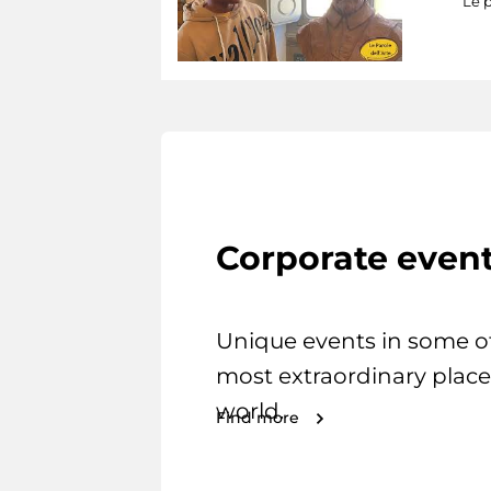
Le p
Corporate even
Unique events in some o
most extraordinary place
world.
Find more