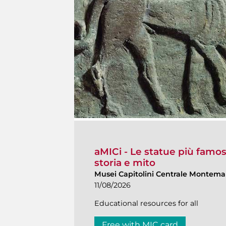
aMICi - Le statue più famos
storia e mito
Musei Capitolini Centrale Montemar
11/08/2026
Educational resources for all
Free with MIC card